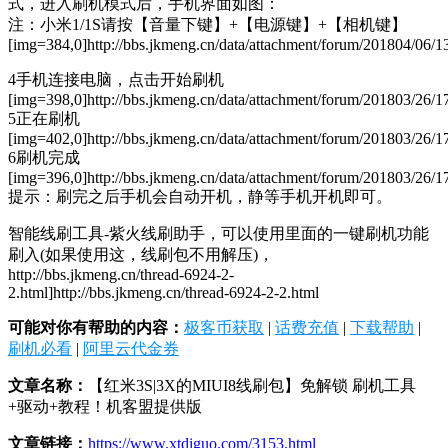
式，进入刷机模式后，手机界面如图：
注：小米1/1S请按【音量下键】+【电源键】+【相机键】
[img=384,0]http://bbs.jkmeng.cn/data/attachment/forum/201804/06/
4手机连接电脑，点击开始刷机
[img=398,0]http://bbs.jkmeng.cn/data/attachment/forum/201803/26/1
5正在刷机
[img=402,0]http://bbs.jkmeng.cn/data/attachment/forum/201803/26/
6刷机完成
[img=396,0]http://bbs.jkmeng.cn/data/attachment/forum/201803/26/1
提示：刷完之后手机会自动开机，静等手机开机即可。
智能线刷工具-紫火线刷助手，可以使用里面的一键刷机功能
刷入(如果使用这，线刷包不用解压)，
http://bbs.jkmeng.cn/thread-6924-2-
2.html]http://bbs.jkmeng.cn/thread-6924-2-2.html
可能对你有帮助的内容：
极客币获取
|
话费充值
|
下载帮助
|
刷机必看
|
阿里云代金券
文章名称：
【红米3S|3X的MIUI8线刷包】免解锁 刷机工具
+驱动+教程！机客盟提供版
文章链接：
https://www.xtdiguo.com/3153.html