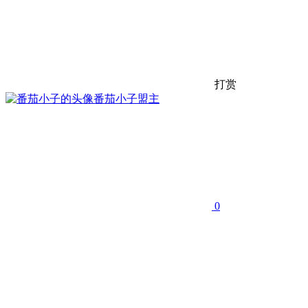
打赏
番茄小子
盟主
0