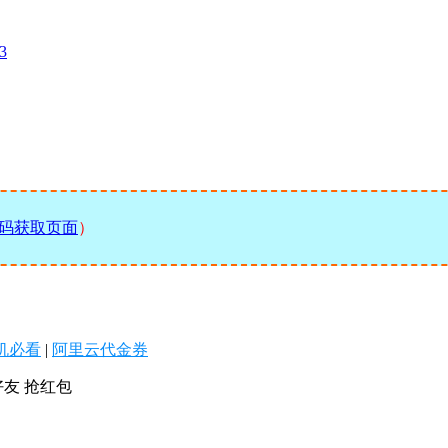
73
码获取页面
）
机必看
|
阿里云代金券
好友 抢红包