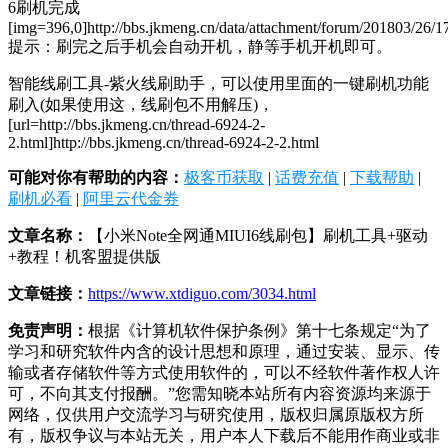
6刷机完成
[img=396,0]http://bbs.jkmeng.cn/data/attachment/forum/201803/26/1
提示：刷完之后手机会自动开机，静等手机开机即可。
智能线刷工具-紫火线刷助手，可以使用里面的一键刷机功能
刷入(如果使用这，线刷包不用解压)，
[url=http://bbs.jkmeng.cn/thread-6924-2-
2.html]http://bbs.jkmeng.cn/thread-6924-2-2.html
可能对你有帮助的内容：
极客币获取
|
话费充值
|
下载帮助
|
刷机必看
|
阿里云代金券
文章名称：
【小米Note全网通MIUI6线刷包】刷机工具+驱动
+教程！机客盟提供版
文章链接：
https://www.xtdiguo.com/3034.html
免责声明：
根据《计算机软件保护条例》第十七条规定“为了
学习和研究软件内含的设计思想和原理，通过安装、显示、传
输或者存储软件等方式使用软件的，可以不经软件著作权人许
可，不向其支付报酬。”您需知晓本站所有内容资源均来源于
网络，仅供用户交流学习与研究使用，版权归属原版权方所
有，版权争议与本站无关，用户本人下载后不能用作商业或非