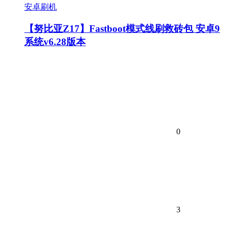
安卓刷机
【努比亚Z17】Fastboot模式线刷救砖包 安卓9
系统v6.28版本
0
3