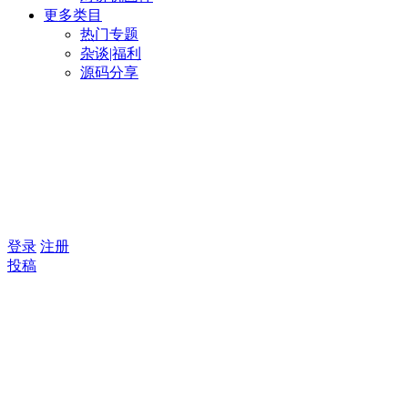
更多类目
热门专题
杂谈|福利
源码分享
登录
注册
投稿