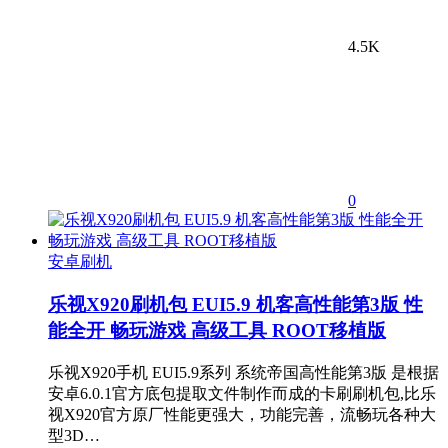
4.5K
0
安卓刷机
乐视X920刷机包 EUI5.9 机客高性能第3版 性
能全开 畅玩游戏 高级工具 ROOT移植版
乐视X920手机 EUI5.9系列 系统帝国高性能第3版 是根据
安卓6.0.1官方底包提取文件制作而成的卡刷刷机包,比乐
视X920官方原厂性能更强大，功能完善，流畅玩各种大
型3D…