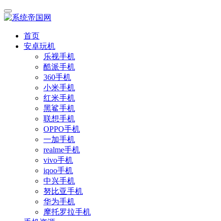
首页
安卓玩机
乐视手机
酷派手机
360手机
小米手机
红米手机
黑鲨手机
联想手机
OPPO手机
一加手机
realme手机
vivo手机
iqoo手机
中兴手机
努比亚手机
华为手机
摩托罗拉手机