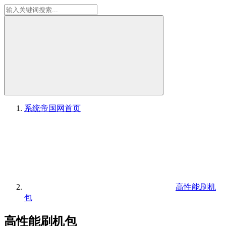
系统帝国网
首页
高性能刷机
包
高性能刷机包