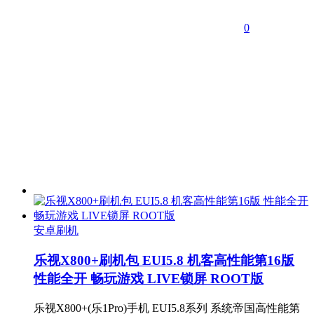
0
安卓刷机
乐视X800+刷机包 EUI5.8 机客高性能第16版
性能全开 畅玩游戏 LIVE锁屏 ROOT版
乐视X800+(乐1Pro)手机 EUI5.8系列 系统帝国高性能第