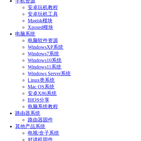
手机资源
安卓玩机教程
安卓玩机工具
Magisk模块
Xposed模块
电脑系统
电脑软件资源
WindowsXP系统
Windows7系统
Windows10系统
Windows11系统
Windows Server系统
Linux类系统
Mac OS系统
安卓X86系统
BIOS分享
电脑系统教程
路由器系统
路由器固件
其他产品系统
电视/盒子系统
对讲机固件