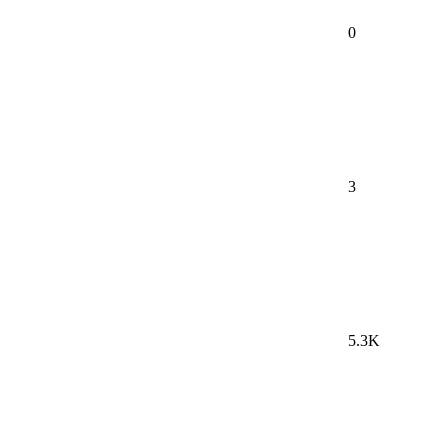
0
3
5.3K