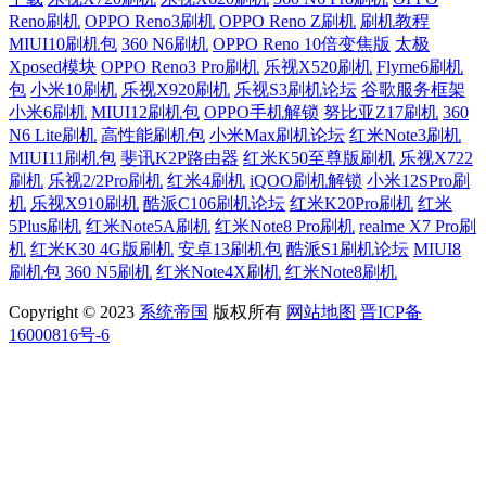
Reno刷机
OPPO Reno3刷机
OPPO Reno Z刷机
刷机教程
MIUI10刷机包
360 N6刷机
OPPO Reno 10倍变焦版
太极
Xposed模块
OPPO Reno3 Pro刷机
乐视X520刷机
Flyme6刷机
包
小米10刷机
乐视X920刷机
乐视S3刷机论坛
谷歌服务框架
小米6刷机
MIUI12刷机包
OPPO手机解锁
努比亚Z17刷机
360
N6 Lite刷机
高性能刷机包
小米Max刷机论坛
红米Note3刷机
MIUI11刷机包
斐讯K2P路由器
红米K50至尊版刷机
乐视X722
刷机
乐视2/2Pro刷机
红米4刷机
iQOO刷机解锁
小米12SPro刷
机
乐视X910刷机
酷派C106刷机论坛
红米K20Pro刷机
红米
5Plus刷机
红米Note5A刷机
红米Note8 Pro刷机
realme X7 Pro刷
机
红米K30 4G版刷机
安卓13刷机包
酷派S1刷机论坛
MIUI8
刷机包
360 N5刷机
红米Note4X刷机
红米Note8刷机
Copyright © 2023
系统帝国
版权所有
网站地图
晋ICP备
16000816号-6