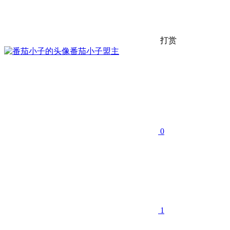
打赏
番茄小子
盟主
0
1