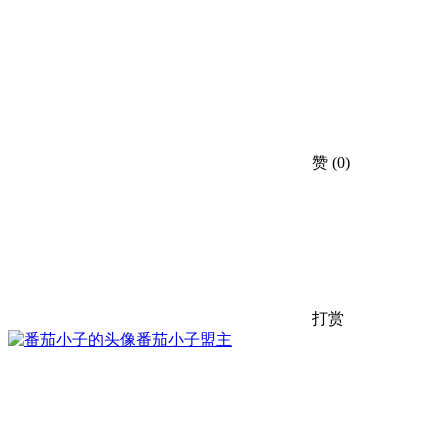
赞
(0)
打赏
番茄小子
盟主