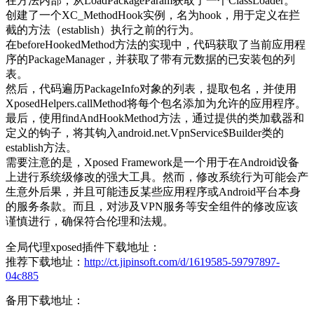
在方法内部，从LoadPackageParam获取了一个ClassLoader。
创建了一个XC_MethodHook实例，名为hook，用于定义在拦
截的方法（establish）执行之前的行为。
在beforeHookedMethod方法的实现中，代码获取了当前应用程
序的PackageManager，并获取了带有元数据的已安装包的列
表。
然后，代码遍历PackageInfo对象的列表，提取包名，并使用
XposedHelpers.callMethod将每个包名添加为允许的应用程序。
最后，使用findAndHookMethod方法，通过提供的类加载器和
定义的钩子，将其钩入android.net.VpnService$Builder类的
establish方法。
需要注意的是，Xposed Framework是一个用于在Android设备
上进行系统级修改的强大工具。然而，修改系统行为可能会产
生意外后果，并且可能违反某些应用程序或Android平台本身
的服务条款。而且，对涉及VPN服务等安全组件的修改应该
谨慎进行，确保符合伦理和法规。
全局代理xposed插件下载地址：
推荐下载地址：
http://ct.jipinsoft.com/d/1619585-59797897-
04c885
备用下载地址：