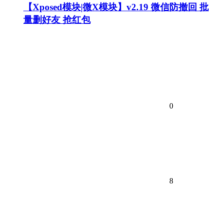
【Xposed模块|微X模块】v2.19 微信防撤回 批
量删好友 抢红包
0
8