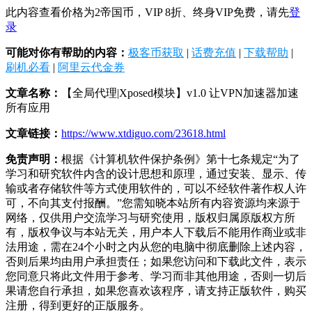
此内容查看价格为
2
帝国币，VIP 8折、终身VIP免费，请先
登
录
可能对你有帮助的内容：
极客币获取
|
话费充值
|
下载帮助
|
刷机必看
|
阿里云代金券
文章名称：
【全局代理|Xposed模块】v1.0 让VPN加速器加速
所有应用
文章链接：
https://www.xtdiguo.com/23618.html
免责声明：
根据《计算机软件保护条例》第十七条规定“为了
学习和研究软件内含的设计思想和原理，通过安装、显示、传
输或者存储软件等方式使用软件的，可以不经软件著作权人许
可，不向其支付报酬。”您需知晓本站所有内容资源均来源于
网络，仅供用户交流学习与研究使用，版权归属原版权方所
有，版权争议与本站无关，用户本人下载后不能用作商业或非
法用途，需在24个小时之内从您的电脑中彻底删除上述内容，
否则后果均由用户承担责任；如果您访问和下载此文件，表示
您同意只将此文件用于参考、学习而非其他用途，否则一切后
果请您自行承担，如果您喜欢该程序，请支持正版软件，购买
注册，得到更好的正版服务。