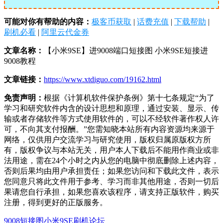
可能对你有帮助的内容：
极客币获取
|
话费充值
|
下载帮助
|
刷机必看
|
阿里云代金券
文章名称：
【小米9SE】进9008端口短接图 小米9SE短接进
9008教程
文章链接：
https://www.xtdiguo.com/19162.html
免责声明：
根据《计算机软件保护条例》第十七条规定“为了
学习和研究软件内含的设计思想和原理，通过安装、显示、传
输或者存储软件等方式使用软件的，可以不经软件著作权人许
可，不向其支付报酬。”您需知晓本站所有内容资源均来源于
网络，仅供用户交流学习与研究使用，版权归属原版权方所
有，版权争议与本站无关，用户本人下载后不能用作商业或非
法用途，需在24个小时之内从您的电脑中彻底删除上述内容，
否则后果均由用户承担责任；如果您访问和下载此文件，表示
您同意只将此文件用于参考、学习而非其他用途，否则一切后
果请您自行承担，如果您喜欢该程序，请支持正版软件，购买
注册，得到更好的正版服务。
9008短接图
小米9SE刷机论坛