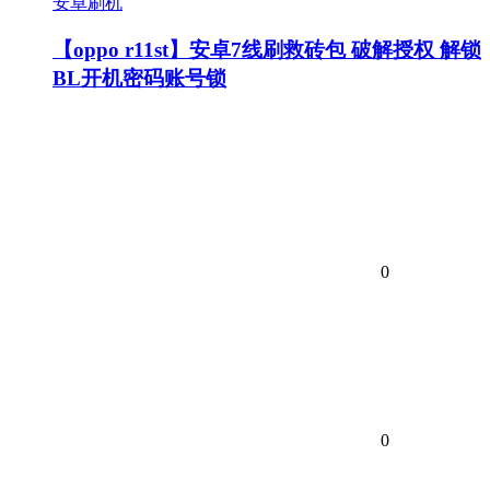
安卓刷机
【oppo r11st】安卓7线刷救砖包 破解授权 解锁
BL开机密码账号锁
0
0