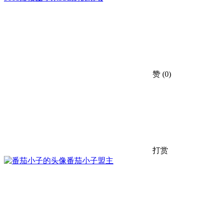
赞
(0)
打赏
番茄小子
盟主