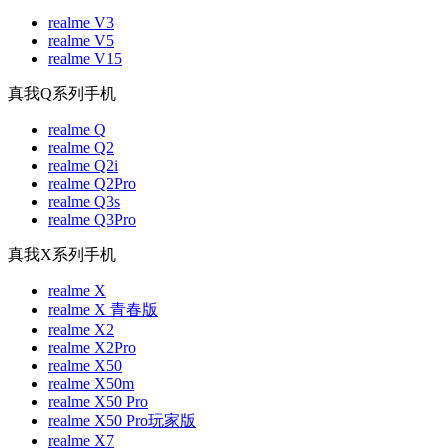
realme V3
realme V5
realme V15
真我Q系列手机
realme Q
realme Q2
realme Q2i
realme Q2Pro
realme Q3s
realme Q3Pro
真我X系列手机
realme X
realme X 青春版
realme X2
realme X2Pro
realme X50
realme X50m
realme X50 Pro
realme X50 Pro玩家版
realme X7