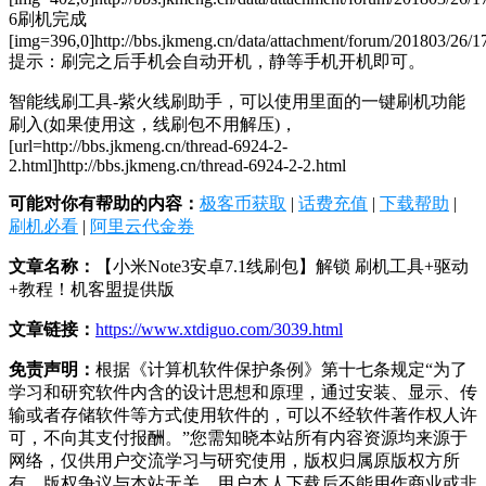
6刷机完成
[img=396,0]http://bbs.jkmeng.cn/data/attachment/forum/201803/26/1
提示：刷完之后手机会自动开机，静等手机开机即可。
智能线刷工具-紫火线刷助手，可以使用里面的一键刷机功能
刷入(如果使用这，线刷包不用解压)，
[url=http://bbs.jkmeng.cn/thread-6924-2-
2.html]http://bbs.jkmeng.cn/thread-6924-2-2.html
可能对你有帮助的内容：
极客币获取
|
话费充值
|
下载帮助
|
刷机必看
|
阿里云代金券
文章名称：
【小米Note3安卓7.1线刷包】解锁 刷机工具+驱动
+教程！机客盟提供版
文章链接：
https://www.xtdiguo.com/3039.html
免责声明：
根据《计算机软件保护条例》第十七条规定“为了
学习和研究软件内含的设计思想和原理，通过安装、显示、传
输或者存储软件等方式使用软件的，可以不经软件著作权人许
可，不向其支付报酬。”您需知晓本站所有内容资源均来源于
网络，仅供用户交流学习与研究使用，版权归属原版权方所
有，版权争议与本站无关，用户本人下载后不能用作商业或非