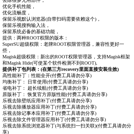
去除很多无用部件，
优化手机性能，
优化流畅度，
保留乐视默认浏览器(自带扫码需要依赖这个)，
保留乐视搜狗输入法，
保留系统必备的基础功能，
提供：两种ROOT权限的版本：
SuperSU超级权限：老牌ROOT权限管理器，兼容性更好一
些，
Magisk超级权限：新出的ROOT权限管理器，支持Magisk框架
和Magisk Hide(可使某个软件检测不到ROOT),
提供补丁包列表：(在第三方recovery里面直接安装生效)
高性能补丁：性能全开(付费工具请勿分享)
均衡补丁： 日常使用(付费工具请勿分享)
省电补丁： 超长续航(付费工具请勿分享)
原版补丁： 恢复官方原版性能(付费工具请勿分享)
乐视去除壁纸应用补丁(付费工具请勿分享)
乐视去除播放器应用补丁(付费工具请勿分享)
乐视去除记事本应用补丁(付费工具请勿分享)
乐视去除文件管理器应用补丁(付费工具请勿分享)
乐视去除系统浏览器补丁(与系统扫一扫关联)(付费工具请勿分
享)