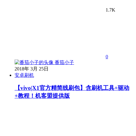
1.7K
0
番茄小子
2018年 3月 25日
安卓刷机
【vivo|X1官方精简线刷包】含刷机工具+驱动
+教程！机客盟提供版