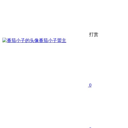
打赏
番茄小子
盟主
0