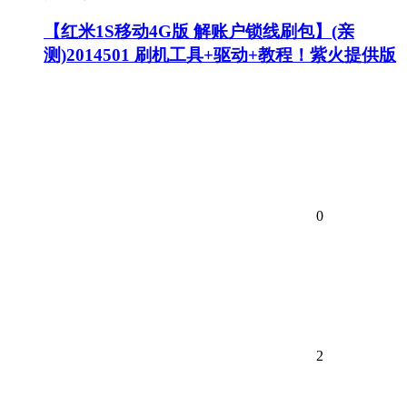
【红米1S移动4G版 解账户锁线刷包】(亲
测)2014501 刷机工具+驱动+教程！紫火提供版
0
2