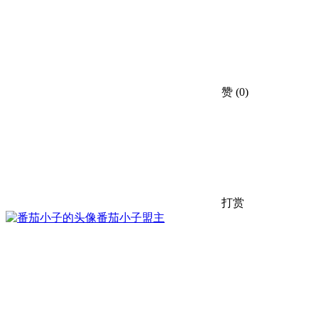
赞
(0)
打赏
番茄小子
盟主