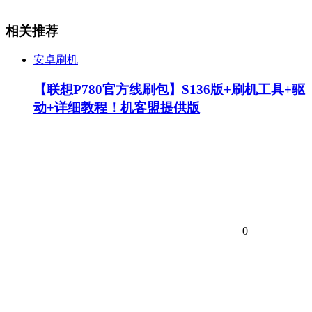
相关推荐
安卓刷机
【联想P780官方线刷包】S136版+刷机工具+驱
动+详细教程！机客盟提供版
0