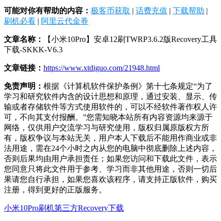
可能对你有帮助的内容：
极客币获取
|
话费充值
|
下载帮助
|
刷机必看
|
阿里云代金券
文章名称：
【小米10Pro】安卓12刷TWRP3.6.2版Recovery工具
下载-SKKK-V6.3
文章链接：
https://www.xtdiguo.com/21948.html
免责声明：
根据《计算机软件保护条例》第十七条规定“为了
学习和研究软件内含的设计思想和原理，通过安装、显示、传
输或者存储软件等方式使用软件的，可以不经软件著作权人许
可，不向其支付报酬。”您需知晓本站所有内容资源均来源于
网络，仅供用户交流学习与研究使用，版权归属原版权方所
有，版权争议与本站无关，用户本人下载后不能用作商业或非
法用途，需在24个小时之内从您的电脑中彻底删除上述内容，
否则后果均由用户承担责任；如果您访问和下载此文件，表示
您同意只将此文件用于参考、学习而非其他用途，否则一切后
果请您自行承担，如果您喜欢该程序，请支持正版软件，购买
注册，得到更好的正版服务。
小米10Pro刷机
第三方Recovery下载