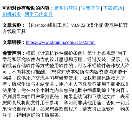
可能对你有帮助的内容：
极客币获取
|
话费充值
|
下载帮助
|
刷机必看
|
阿里云代金券
文章名称：
【Flashtool线刷工具】v0.9.22.3汉化版 索尼手机官
方线刷工具
文章链接：
https://www.xtdiguo.com/21502.html
免责声明：
根据《计算机软件保护条例》第十七条规定“为了
学习和研究软件内含的设计思想和原理，通过安装、显示、传
输或者存储软件等方式使用软件的，可以不经软件著作权人许
可，不向其支付报酬。”您需知晓本站所有内容资源均来源于
网络，仅供用户交流学习与研究使用，版权归属原版权方所
有，版权争议与本站无关，用户本人下载后不能用作商业或非
法用途，需在24个小时之内从您的电脑中彻底删除上述内容，
否则后果均由用户承担责任；如果您访问和下载此文件，表示
您同意只将此文件用于参考、学习而非其他用途，否则一切后
果请您自行承担，如果您喜欢该程序，请支持正版软件，购买
注册，得到更好的正版服务。