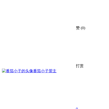
赞
(0)
打赏
番茄小子
盟主
0