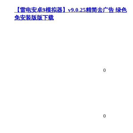
【雷电安卓9模拟器】v9.0.25精简去广告 绿色
免安装版版下载
0
0