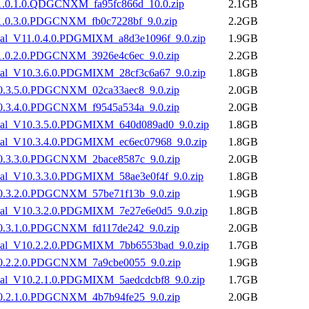
.0.1.0.QDGCNXM_fa95fc866d_10.0.zip
2.1GB
.0.3.0.PDGCNXM_fb0c7228bf_9.0.zip
2.2GB
l_V11.0.4.0.PDGMIXM_a8d3e1096f_9.0.zip
1.9GB
.0.2.0.PDGCNXM_3926e4c6ec_9.0.zip
2.2GB
l_V10.3.6.0.PDGMIXM_28cf3c6a67_9.0.zip
1.8GB
.3.5.0.PDGCNXM_02ca33aec8_9.0.zip
2.0GB
.3.4.0.PDGCNXM_f9545a534a_9.0.zip
2.0GB
al_V10.3.5.0.PDGMIXM_640d089ad0_9.0.zip
1.8GB
l_V10.3.4.0.PDGMIXM_ec6ec07968_9.0.zip
1.8GB
.3.3.0.PDGCNXM_2bace8587c_9.0.zip
2.0GB
l_V10.3.3.0.PDGMIXM_58ae3e0f4f_9.0.zip
1.8GB
.3.2.0.PDGCNXM_57be71f13b_9.0.zip
1.9GB
l_V10.3.2.0.PDGMIXM_7e27e6e0d5_9.0.zip
1.8GB
.3.1.0.PDGCNXM_fd117de242_9.0.zip
2.0GB
al_V10.2.2.0.PDGMIXM_7bb6553bad_9.0.zip
1.7GB
.2.2.0.PDGCNXM_7a9cbe0055_9.0.zip
1.9GB
l_V10.2.1.0.PDGMIXM_5aedcdcbf8_9.0.zip
1.7GB
.2.1.0.PDGCNXM_4b7b94fe25_9.0.zip
2.0GB