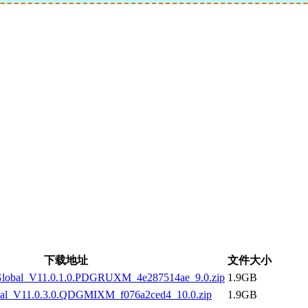
下载地址
文件大小
obal_V11.0.1.0.PDGRUXM_4e287514ae_9.0.zip
1.9GB
l_V11.0.3.0.QDGMIXM_f076a2ced4_10.0.zip
1.9GB