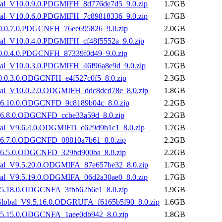
l_V10.0.9.0.PDGMIFH_8d776de7d5_9.0.zip
1.7GB
l_V10.0.6.0.PDGMIFH_7c89818336_9.0.zip
1.7GB
.0.7.0.PDGCNFH_76ee695826_9.0.zip
2.0GB
l_V10.0.4.0.PDGMIFH_cf48f5552a_9.0.zip
1.7GB
.0.4.0.PDGCNFH_87339f0d49_9.0.zip
2.0GB
l_V10.0.3.0.PDGMIFH_46f96a8e9d_9.0.zip
1.7GB
.0.3.0.ODGCNFH_e4f527c0f5_8.0.zip
2.3GB
l_V10.0.2.0.ODGMIFH_ddc8dcd78e_8.0.zip
1.8GB
6.10.0.ODGCNFD_9c8189b04c_8.0.zip
2.2GB
6.8.0.ODGCNFD_ccbe33a59d_8.0.zip
2.2GB
l_V9.6.4.0.ODGMIFD_c629d9b1c1_8.0.zip
1.7GB
6.7.0.ODGCNFD_08810a7b61_8.0.zip
2.2GB
6.5.0.ODGCNFD_329bd900ba_8.0.zip
2.2GB
l_V9.5.20.0.ODGMIFA_87e657be32_8.0.zip
1.7GB
l_V9.5.19.0.ODGMIFA_06d2a30ae0_8.0.zip
1.7GB
5.18.0.ODGCNFA_3fbb62b6e1_8.0.zip
1.9GB
obal_V9.5.16.0.ODGRUFA_f6165b5f90_8.0.zip
1.6GB
5.15.0.ODGCNFA_1aee0db942_8.0.zip
1.8GB