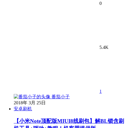
0
5.4K
1
番茄小子
2018年 3月 25日
安卓刷机
【小米Note顶配版MIUI8线刷包】解BL锁含刷