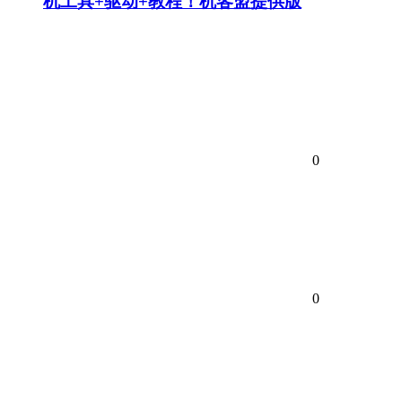
机工具+驱动+教程！机客盟提供版
0
0