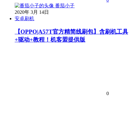
番茄小子
2020年 3月 14日
安卓刷机
【OPPO|A57T官方精简线刷包】含刷机工具
+驱动+教程！机客盟提供版
0