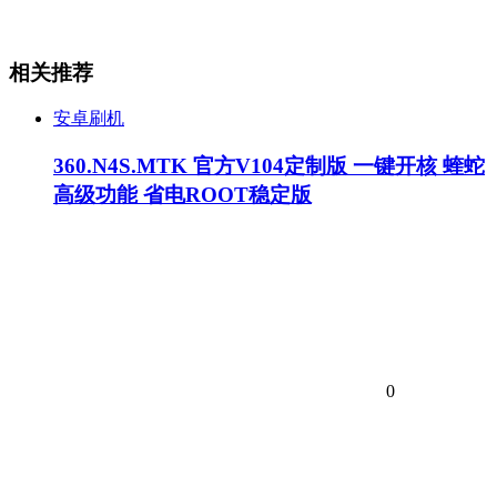
相关推荐
安卓刷机
360.N4S.MTK 官方V104定制版 一键开核 蝰蛇
高级功能 省电ROOT稳定版
0