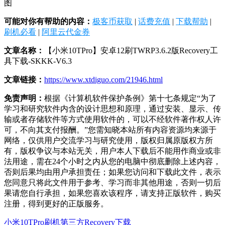
可能对你有帮助的内容：
极客币获取
|
话费充值
|
下载帮助
|
刷机必看
|
阿里云代金券
文章名称：
【小米10TPro】安卓12刷TWRP3.6.2版Recovery工
具下载-SKKK-V6.3
文章链接：
https://www.xtdiguo.com/21946.html
免责声明：
根据《计算机软件保护条例》第十七条规定“为了
学习和研究软件内含的设计思想和原理，通过安装、显示、传
输或者存储软件等方式使用软件的，可以不经软件著作权人许
可，不向其支付报酬。”您需知晓本站所有内容资源均来源于
网络，仅供用户交流学习与研究使用，版权归属原版权方所
有，版权争议与本站无关，用户本人下载后不能用作商业或非
法用途，需在24个小时之内从您的电脑中彻底删除上述内容，
否则后果均由用户承担责任；如果您访问和下载此文件，表示
您同意只将此文件用于参考、学习而非其他用途，否则一切后
果请您自行承担，如果您喜欢该程序，请支持正版软件，购买
注册，得到更好的正版服务。
小米10TPro刷机
第三方Recovery下载