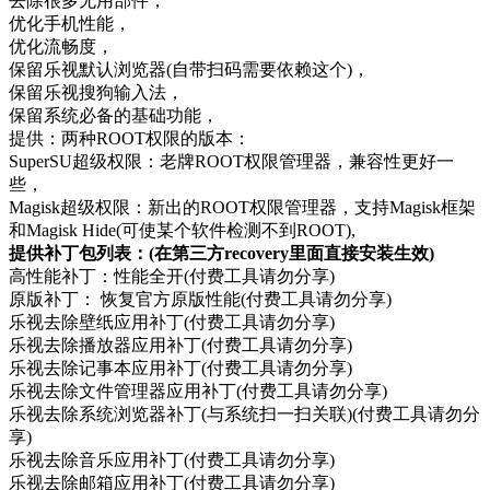
去除很多无用部件，
优化手机性能，
优化流畅度，
保留乐视默认浏览器(自带扫码需要依赖这个)，
保留乐视搜狗输入法，
保留系统必备的基础功能，
提供：两种ROOT权限的版本：
SuperSU超级权限：老牌ROOT权限管理器，兼容性更好一
些，
Magisk超级权限：新出的ROOT权限管理器，支持Magisk框架
和Magisk Hide(可使某个软件检测不到ROOT),
提供补丁包列表：(在第三方recovery里面直接安装生效)
高性能补丁：性能全开(付费工具请勿分享)
原版补丁： 恢复官方原版性能(付费工具请勿分享)
乐视去除壁纸应用补丁(付费工具请勿分享)
乐视去除播放器应用补丁(付费工具请勿分享)
乐视去除记事本应用补丁(付费工具请勿分享)
乐视去除文件管理器应用补丁(付费工具请勿分享)
乐视去除系统浏览器补丁(与系统扫一扫关联)(付费工具请勿分
享)
乐视去除音乐应用补丁(付费工具请勿分享)
乐视去除邮箱应用补丁(付费工具请勿分享)