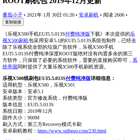
ROOT刷机包 2019年12月更新
番茄小子
•
2021年 1月 30日 01:20
•
安卓刷机
•
阅读 2606
•
复制链接
《乐视X500手机EUI5.5.013S
付费纯净版
下载》本次提供的
乐
视X500刷机
包采用安卓5.1的EUI5.5.013S系统包制作，已经去
除了乐视系统全部的垃圾广告软件，乐视X500手机
EUI5.5.013S付费纯净深度ROOT版绝对没有内置多余的第三
方软件，只保留了必要的系统软件，需要的直接购买即可，
系
统帝国
同时提供了大量乐视X500手机刷机资源。
乐视X500线刷包EUI5.5.013S
付费纯净版
详细信息：
适用机型：乐视X500，乐视X501
安卓版本：安卓5.1
系统类型：官方修改系统，付费纯净版
版本信息：EUI5.5.013S
系统日期：2019年12月
固件大小：900M
刷入方式：第三方Recovery模式卡刷
安卓刷机教程：
https://www.xtdiguo.com/230.html