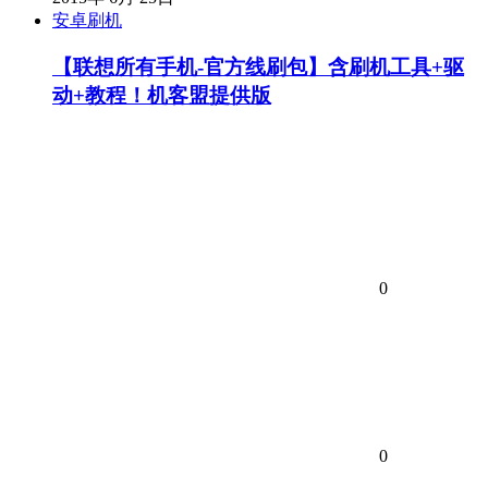
安卓刷机
【联想所有手机-官方线刷包】含刷机工具+驱
动+教程！机客盟提供版
0
0