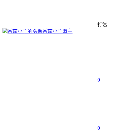
打赏
番茄小子
盟主
0
0