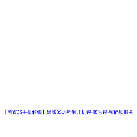
【黑鲨3S手机解锁】黑鲨3S远程解开机锁-账号锁-密码锁服务