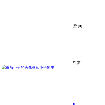
赞
(0)
打赏
番茄小子
盟主
0