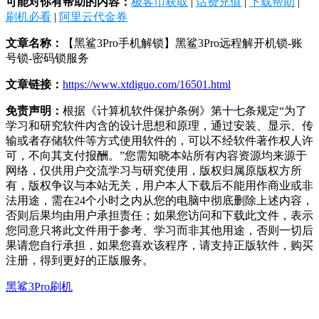
可能对你有帮助的内容：
极客币获取
|
话费充值
|
下载帮助
|
刷机必看
|
阿里云代金券
文章名称：
【黑鲨3Pro手机解锁】黑鲨3Pro远程解开机锁-账
号锁-密码锁服务
文章链接：
https://www.xtdiguo.com/16501.html
免责声明：
根据《计算机软件保护条例》第十七条规定“为了
学习和研究软件内含的设计思想和原理，通过安装、显示、传
输或者存储软件等方式使用软件的，可以不经软件著作权人许
可，不向其支付报酬。”您需知晓本站所有内容资源均来源于
网络，仅供用户交流学习与研究使用，版权归属原版权方所
有，版权争议与本站无关，用户本人下载后不能用作商业或非
法用途，需在24个小时之内从您的电脑中彻底删除上述内容，
否则后果均由用户承担责任；如果您访问和下载此文件，表示
您同意只将此文件用于参考、学习而非其他用途，否则一切后
果请您自行承担，如果您喜欢该程序，请支持正版软件，购买
注册，得到更好的正版服务。
黑鲨3Pro刷机