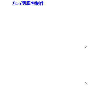
方55期底包制作
0
0