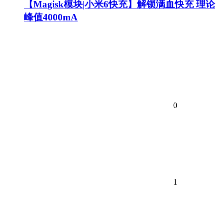
【Magisk模块|小米6快充】解锁满血快充 理论
峰值4000mA
0
1