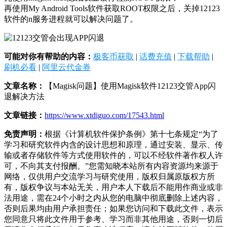
再使用My Android Tools软件获取ROOT权限之后，关掉12123
软件的n服务进程就可以解决问题了。
可能对你有帮助的内容：
极客币获取
|
话费充值
|
下载帮助
|
刷机必看
|
阿里云代金券
文章名称：
【Magisk问题】使用Magisk软件12123交管App闪
退解决方法
文章链接：
https://www.xtdiguo.com/17543.html
免责声明：
根据《计算机软件保护条例》第十七条规定“为了
学习和研究软件内含的设计思想和原理，通过安装、显示、传
输或者存储软件等方式使用软件的，可以不经软件著作权人许
可，不向其支付报酬。”您需知晓本站所有内容资源均来源于
网络，仅供用户交流学习与研究使用，版权归属原版权方所
有，版权争议与本站无关，用户本人下载后不能用作商业或非
法用途，需在24个小时之内从您的电脑中彻底删除上述内容，
否则后果均由用户承担责任；如果您访问和下载此文件，表示
您同意只将此文件用于参考、学习而非其他用途，否则一切后