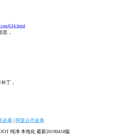
.com/634.html
信息，
等等补丁，
机必看
|
阿里云代金券
ROOT 纯净 本地化 最新20190418版