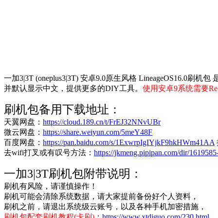
一加3|3T (oneplus3|3T) 安卓9.0原生风格 Lineage
并默认显示中文，提供更多的DIY工具。
使用安卓9系统需要Reco
刷机包备用下载地址：
天翼网盘：
https://cloud.189.cn/t/FrEJ32NNvUBr
微云网盘：
https://share.weiyun.com/5meY48F
百度网盘：
https://pan.baidu.com/s/1ExwrpIgIYjkF9hkHWm41AA
去wifi打叉或有叹号方法：
https://jkmeng.pipipan.com/dir/161958
一加3|3T刷机包附带说明：
刷机有风险，请谨慎操作！
刷机可能会清除系统数据，请大家提前备份好个人资料，
刷机之前，请退出系统级云账号，以及各种手机加密措施，
刷机包配套刷机教程(卡刷)
：
https://www.xtdiguo.com/230.html
，