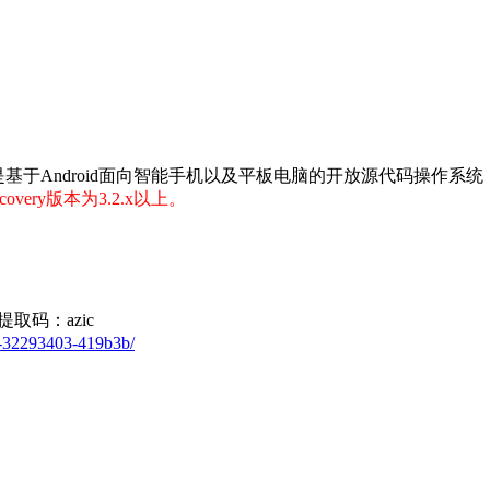
OS16.0刷机包 是基于Android面向智能手机以及平板电脑的开放源代码操作
very版本为3.2.x以上。
提取码：azic
5-32293403-419b3b/