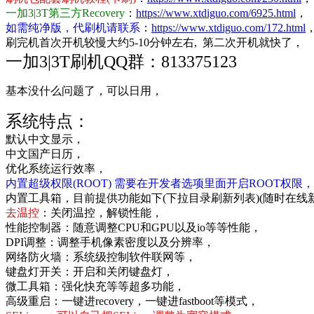
一加3|3T第三方Recovery
：
https://www.xtdiguo.com/6925.html
，
如需纯净版，代刷机请联系
：
https://www.xtdiguo.com/172.html
刷完机首次开机较慢大约5-10分钟左右, 第二次开机就快了，
一加3|3T刷机QQ群：813375123
基本没什么问题了，可以日用，
系统特点：
默认中文显示，
中文国产日历，
优化系统运行效率，
内置超级权限(ROOT) 需要在开发者选项里面开启ROOT权限，
内置工具箱，目前提供功能如下(下拉目录刷新列表)(随时在线
去温控
：关闭温控，解锁性能，
性能控制器：随意调整CPU和GPU以及io等等性能，
DPI调整：调整手机像素密度以及分辨率，
网络防火墙：系统级控制软件联网等，
键盘灯开关：开启和关闭键盘灯，
微工具箱：强化快充等等超多功能，
高级重启：一键进recovery，一键进fastboot等模式，