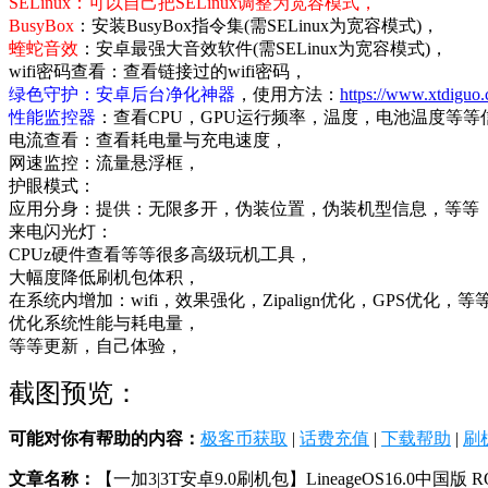
SELinux：可以自己把SELinux调整为宽容模式，
BusyBox
：安装BusyBox指令集(需SELinux为宽容模式)，
蝰蛇音效
：安卓最强大音效软件(需SELinux为宽容模式)，
wifi密码查看：查看链接过的wifi密码，
绿色守护：安卓后台净化神器
，使用方法：
https://www.xtdiguo
性能监控器
：查看CPU，GPU运行频率，温度，电池温度等等
电流查看：查看耗电量与充电速度，
网速监控：流量悬浮框，
护眼模式：
应用分身：提供：无限多开，伪装位置，伪装机型信息，等等
来电闪光灯：
CPUz硬件查看等等很多高级玩机工具，
大幅度降低刷机包体积，
在系统内增加：wifi，效果强化，Zipalign优化，GPS优化，
优化系统性能与耗电量，
等等更新，自己体验，
截图预览：
可能对你有帮助的内容：
极客币获取
|
话费充值
|
下载帮助
|
刷
文章名称：
【一加3|3T安卓9.0刷机包】LineageOS16.0中国版 