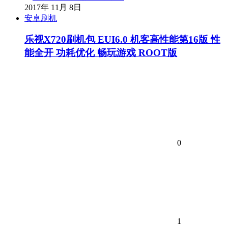
2017年 11月 8日
安卓刷机
乐视X720刷机包 EUI6.0 机客高性能第16版 性
能全开 功耗优化 畅玩游戏 ROOT版
0
1