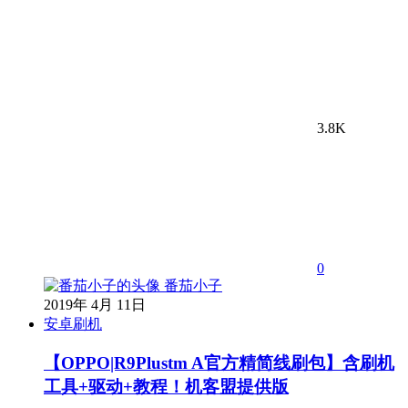
3.8K
0
番茄小子
2019年 4月 11日
安卓刷机
【OPPO|R9Plustm A官方精简线刷包】含刷机
工具+驱动+教程！机客盟提供版