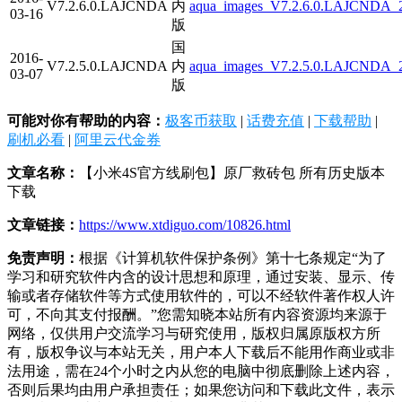
V7.2.6.0.LAJCNDA
内
aqua_images_V7.2.6.0.LAJCNDA_20
03-16
版
国
2016-
V7.2.5.0.LAJCNDA
内
aqua_images_V7.2.5.0.LAJCNDA_2
03-07
版
可能对你有帮助的内容：
极客币获取
|
话费充值
|
下载帮助
|
刷机必看
|
阿里云代金券
文章名称：
【小米4S官方线刷包】原厂救砖包 所有历史版本
下载
文章链接：
https://www.xtdiguo.com/10826.html
免责声明：
根据《计算机软件保护条例》第十七条规定“为了
学习和研究软件内含的设计思想和原理，通过安装、显示、传
输或者存储软件等方式使用软件的，可以不经软件著作权人许
可，不向其支付报酬。”您需知晓本站所有内容资源均来源于
网络，仅供用户交流学习与研究使用，版权归属原版权方所
有，版权争议与本站无关，用户本人下载后不能用作商业或非
法用途，需在24个小时之内从您的电脑中彻底删除上述内容，
否则后果均由用户承担责任；如果您访问和下载此文件，表示