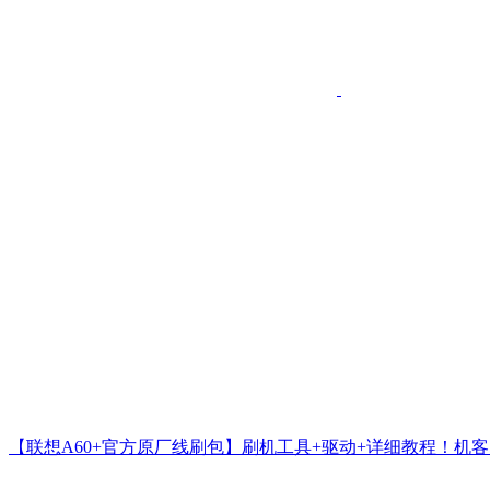
【联想A60+官方原厂线刷包】刷机工具+驱动+详细教程！机