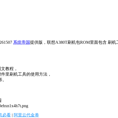
61507
系统帝国
提供版，联想A380T刷机包ROM里面包含 刷
图文教程，
附件里刷机工具的使用方法，
等。
看
h0ehxn1x4h7t.png
机必看
|
阿里云代金券