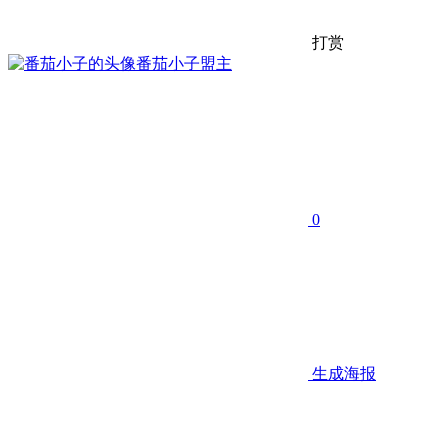
打赏
番茄小子
盟主
0
生成海报