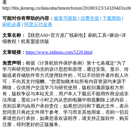
看
http://bbs.jkmeng.cn/data/attachment/forum/201803/23/143204d3xx
可能对你有帮助的内容：
极客币获取
|
话费充值
|
下载帮助
|
刷机必看
|
阿里云代金券
文章名称：
【联想A60+官方原厂线刷包】刷机工具+驱动+详
细教程！机客盟提供版
文章链接：
https://www.xtdiguo.com/5220.html
免责声明：
根据《计算机软件保护条例》第十七条规定“为了
学习和研究软件内含的设计思想和原理，通过安装、显示、传
输或者存储软件等方式使用软件的，可以不经软件著作权人许
可，不向其支付报酬。”您需知晓本站所有内容资源均来源于
网络，仅供用户交流学习与研究使用，版权归属原版权方所
有，版权争议与本站无关，用户本人下载后不能用作商业或非
法用途，需在24个小时之内从您的电脑中彻底删除上述内容，
否则后果均由用户承担责任；如果您访问和下载此文件，表示
您同意只将此文件用于参考、学习而非其他用途，否则一切后
果请您自行承担，如果您喜欢该程序，请支持正版软件，购买
注册，得到更好的正版服务。