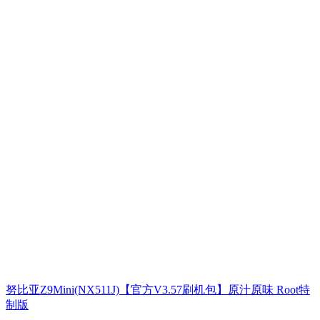
努比亚Z9Mini(NX511J)【官方V3.57刷机包】原汁原味 Root特
制版