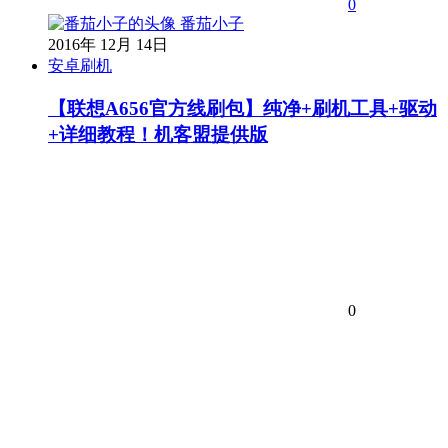
0
番茄小子
2016年 12月 14日
安卓刷机
【联想A656官方线刷包】纯净+刷机工具+驱动
+详细教程！机客盟提供版
0