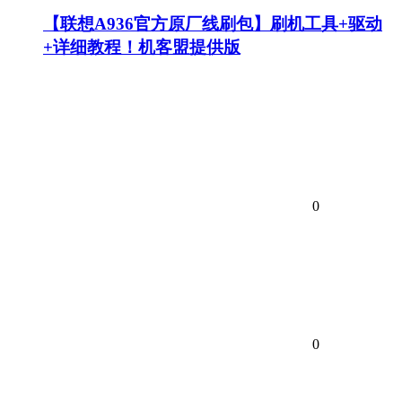
【联想A936官方原厂线刷包】刷机工具+驱动
+详细教程！机客盟提供版
0
0