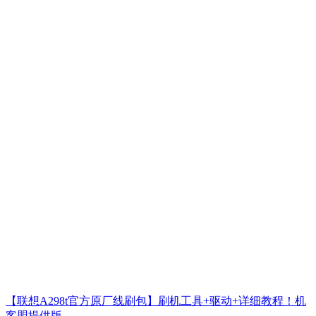
【联想A298t官方原厂线刷包】刷机工具+驱动+详细教程！机
客盟提供版