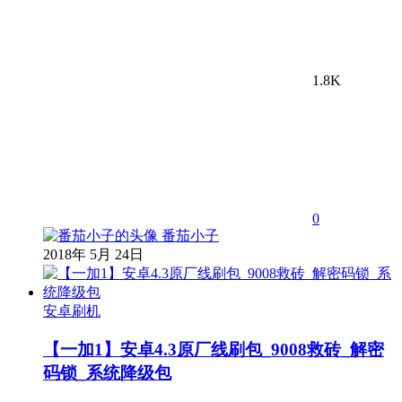
1.8K
0
番茄小子
2018年 5月 24日
安卓刷机
【一加1】安卓4.3原厂线刷包_9008救砖_解密
码锁_系统降级包