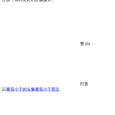
赞
(0)
打赏
番茄小子
盟主