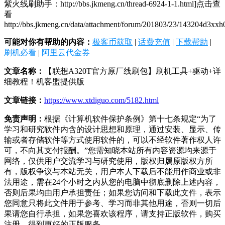
紫火线刷助手：http://bbs.jkmeng.cn/thread-6924-1-1.html]点击查
看
http://bbs.jkmeng.cn/data/attachment/forum/201803/23/143204d3xx
可能对你有帮助的内容：
极客币获取
|
话费充值
|
下载帮助
|
刷机必看
|
阿里云代金券
文章名称：
【联想A320T官方原厂线刷包】刷机工具+驱动+详
细教程！机客盟提供版
文章链接：
https://www.xtdiguo.com/5182.html
免责声明：
根据《计算机软件保护条例》第十七条规定“为了
学习和研究软件内含的设计思想和原理，通过安装、显示、传
输或者存储软件等方式使用软件的，可以不经软件著作权人许
可，不向其支付报酬。”您需知晓本站所有内容资源均来源于
网络，仅供用户交流学习与研究使用，版权归属原版权方所
有，版权争议与本站无关，用户本人下载后不能用作商业或非
法用途，需在24个小时之内从您的电脑中彻底删除上述内容，
否则后果均由用户承担责任；如果您访问和下载此文件，表示
您同意只将此文件用于参考、学习而非其他用途，否则一切后
果请您自行承担，如果您喜欢该程序，请支持正版软件，购买
注册，得到更好的正版服务。