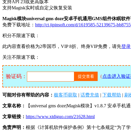
支持API 23或更高版本
支持Magisk实时或自定义恢复安装
Magisk模块universal gms doze安卓手机通用GMS组件休眠
免费下载地址：
http://ct.jipinsoft.com/d/1619585-52139675-bb8755
积分不限速下载：
此内容查看价格为
2
帝国币，VIP 8折、终身VIP免费，请先
登录
关注不限速下载：
验证码：
（
点击进入验证
可能对你有帮助的内容：
极客币获取
|
话费充值
|
下载帮助
|
刷
文章名称：
【universal gms doze|Magisk模块】v1.8.7 安卓
文章链接：
https://www.xtdiguo.com/21628.html
免责声明：
根据《计算机软件保护条例》第十七条规定“为了