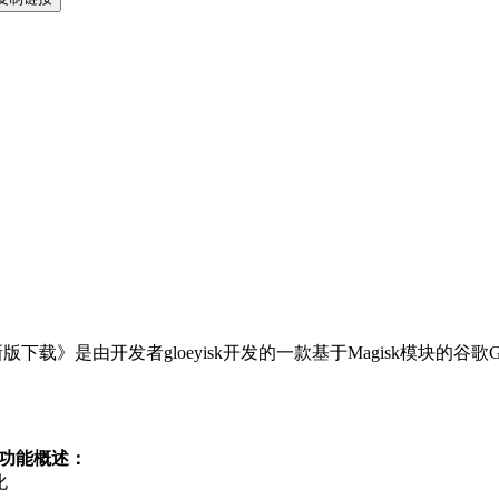
S组件休眠最新版下载》是由开发者gloeyisk开发的一款基于Magis
软件功能概述：
化