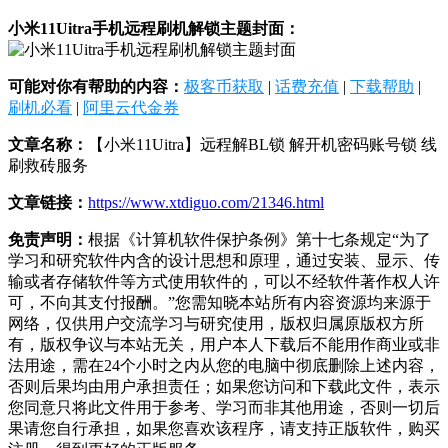
小米11Uitra手机远程刷机解锁主题封面：
可能对你有帮助的内容：
极客币获取
|
话费充值
|
下载帮助
|
刷机必看
|
阿里云代金券
文章名称：
【小米11Uitra】远程解BL锁 解开机密码账号锁 线
刷救砖服务
文章链接：
https://www.xtdiguo.com/21346.html
免责声明：
根据《计算机软件保护条例》第十七条规定“为了
学习和研究软件内含的设计思想和原理，通过安装、显示、传
输或者存储软件等方式使用软件的，可以不经软件著作权人许
可，不向其支付报酬。”您需知晓本站所有内容资源均来源于
网络，仅供用户交流学习与研究使用，版权归属原版权方所
有，版权争议与本站无关，用户本人下载后不能用作商业或非
法用途，需在24个小时之内从您的电脑中彻底删除上述内容，
否则后果均由用户承担责任；如果您访问和下载此文件，表示
您同意只将此文件用于参考、学习而非其他用途，否则一切后
果请您自行承担，如果您喜欢该程序，请支持正版软件，购买