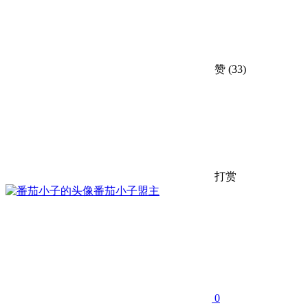
赞
(33)
打赏
番茄小子
盟主
0