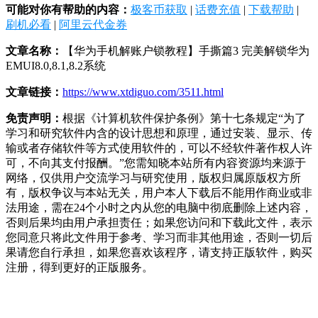
可能对你有帮助的内容：
极客币获取
|
话费充值
|
下载帮助
|
刷机必看
|
阿里云代金券
文章名称：
【华为手机解账户锁教程】手撕篇3 完美解锁华为
EMUI8.0,8.1,8.2系统
文章链接：
https://www.xtdiguo.com/3511.html
免责声明：
根据《计算机软件保护条例》第十七条规定“为了
学习和研究软件内含的设计思想和原理，通过安装、显示、传
输或者存储软件等方式使用软件的，可以不经软件著作权人许
可，不向其支付报酬。”您需知晓本站所有内容资源均来源于
网络，仅供用户交流学习与研究使用，版权归属原版权方所
有，版权争议与本站无关，用户本人下载后不能用作商业或非
法用途，需在24个小时之内从您的电脑中彻底删除上述内容，
否则后果均由用户承担责任；如果您访问和下载此文件，表示
您同意只将此文件用于参考、学习而非其他用途，否则一切后
果请您自行承担，如果您喜欢该程序，请支持正版软件，购买
注册，得到更好的正版服务。