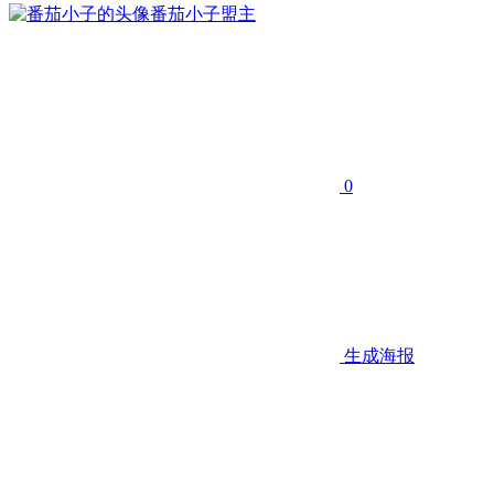
番茄小子
盟主
0
生成海报