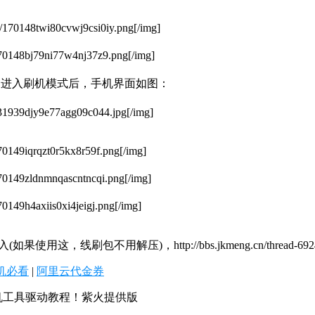
6/170148twi80cvwj9csi0iy.png[/img]
170148bj79ni77w4nj37z9.png[/img]
，进入刷机模式后，手机界面如图：
131939djy9e77agg09c044.jpg[/img]
70149iqrqzt0r5kx8r59f.png[/img]
170149zldnmnqascntncqi.png[/img]
70149h4axiis0xi4jeigj.png[/img]
ttp://bbs.jkmeng.cn/thread-6924-2-2.html]http:
机必看
|
阿里云代金券
】刷机工具驱动教程！紫火提供版