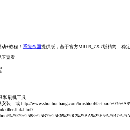
+驱动+教程！
系统帝国
提供版，基于官方MIUI9_7.9.7版精简，
解压查看
程
具和刷机工具
www.shouhoubang.com/brushtool/fastboot%E9%
ler-link.html?
2Ffastboot%25E5%2588%25B7%25E6%259C%25BA%25E5%25B7