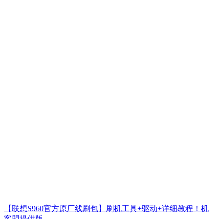
【联想S960官方原厂线刷包】刷机工具+驱动+详细教程！机
客盟提供版