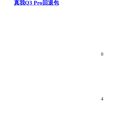
真我Q3 Pro回退包
0
4