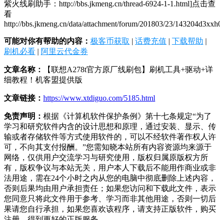
紫火线刷助手：http://bbs.jkmeng.cn/thread-6924-1-1.html]点击查
看
http://bbs.jkmeng.cn/data/attachment/forum/201803/23/143204d3xx
可能对你有帮助的内容：
极客币获取
|
话费充值
|
下载帮助
|
刷机必看
|
阿里云代金券
文章名称：
【联想A278t官方原厂线刷包】刷机工具+驱动+详
细教程！机客盟提供版
文章链接：
https://www.xtdiguo.com/5185.html
免责声明：
根据《计算机软件保护条例》第十七条规定“为了
学习和研究软件内含的设计思想和原理，通过安装、显示、传
输或者存储软件等方式使用软件的，可以不经软件著作权人许
可，不向其支付报酬。”您需知晓本站所有内容资源均来源于
网络，仅供用户交流学习与研究使用，版权归属原版权方所
有，版权争议与本站无关，用户本人下载后不能用作商业或非
法用途，需在24个小时之内从您的电脑中彻底删除上述内容，
否则后果均由用户承担责任；如果您访问和下载此文件，表示
您同意只将此文件用于参考、学习而非其他用途，否则一切后
果请您自行承担，如果您喜欢该程序，请支持正版软件，购买
注册，得到更好的正版服务。