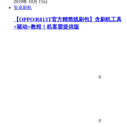
2019年 10月 15日
安卓刷机
【OPPO|R813T官方精简线刷包】含刷机工具
+驱动+教程！机客盟提供版
0
0