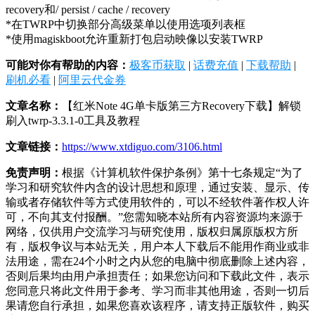
recovery和/ persist / cache / recovery
*在TWRP中切换部分高级菜单以使用选项列表框
*使用magiskboot允许重新打包启动映像以安装TWRP
可能对你有帮助的内容：
极客币获取
|
话费充值
|
下载帮助
|
刷机必看
|
阿里云代金券
文章名称：
【红米Note 4G单卡版第三方Recovery下载】解锁
刷入twrp-3.3.1-0工具及教程
文章链接：
https://www.xtdiguo.com/3106.html
免责声明：
根据《计算机软件保护条例》第十七条规定“为了
学习和研究软件内含的设计思想和原理，通过安装、显示、传
输或者存储软件等方式使用软件的，可以不经软件著作权人许
可，不向其支付报酬。”您需知晓本站所有内容资源均来源于
网络，仅供用户交流学习与研究使用，版权归属原版权方所
有，版权争议与本站无关，用户本人下载后不能用作商业或非
法用途，需在24个小时之内从您的电脑中彻底删除上述内容，
否则后果均由用户承担责任；如果您访问和下载此文件，表示
您同意只将此文件用于参考、学习而非其他用途，否则一切后
果请您自行承担，如果您喜欢该程序，请支持正版软件，购买