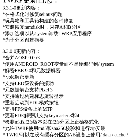
3.3.1-0更新内容：
*在格式化时修复selinux问题
*玩具箱和工具箱构建的各种修复
*安装恢复ramdisk时，闪存A和B分区
*添加选项以从/system卸载TWRP应用程序
*为子分区创建摘要
3.3.0-0更新内容：
*合并AOSP 9.0 r3
*使用ANDROID_ROOT变量而不是硬编码到/ system
*解密FBE 9.0和元数据解密
* vold解密更新
*支持LED级设备的振动
*元数据解密支持Pixel 3
*支持通过构建标志旋转显示
*重新启动到EDL模式按钮
*支持FFS设备上的MTP
*更新FDE解密以支持keymaster 3和4
*检测mkfs.f2fs版本以在f2fs分区上正确格式化
*允许TWRP使用md5和sha256校验和进行zip安装
* TWRP可以在没有缓存分区的AB设备上使用/ data / cache /