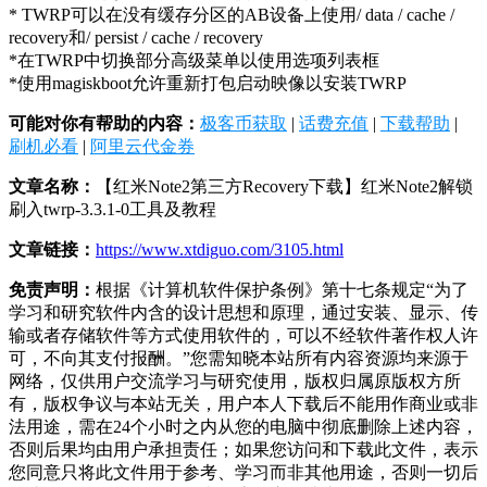
* TWRP可以在没有缓存分区的AB设备上使用/ data / cache /
recovery和/ persist / cache / recovery
*在TWRP中切换部分高级菜单以使用选项列表框
*使用magiskboot允许重新打包启动映像以安装TWRP
可能对你有帮助的内容：
极客币获取
|
话费充值
|
下载帮助
|
刷机必看
|
阿里云代金券
文章名称：
【红米Note2第三方Recovery下载】红米Note2解锁
刷入twrp-3.3.1-0工具及教程
文章链接：
https://www.xtdiguo.com/3105.html
免责声明：
根据《计算机软件保护条例》第十七条规定“为了
学习和研究软件内含的设计思想和原理，通过安装、显示、传
输或者存储软件等方式使用软件的，可以不经软件著作权人许
可，不向其支付报酬。”您需知晓本站所有内容资源均来源于
网络，仅供用户交流学习与研究使用，版权归属原版权方所
有，版权争议与本站无关，用户本人下载后不能用作商业或非
法用途，需在24个小时之内从您的电脑中彻底删除上述内容，
否则后果均由用户承担责任；如果您访问和下载此文件，表示
您同意只将此文件用于参考、学习而非其他用途，否则一切后