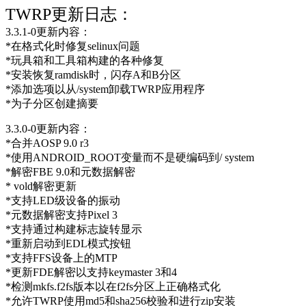
TWRP更新日志：
3.3.1-0更新内容：
*在格式化时修复selinux问题
*玩具箱和工具箱构建的各种修复
*安装恢复ramdisk时，闪存A和B分区
*添加选项以从/system卸载TWRP应用程序
*为子分区创建摘要
3.3.0-0更新内容：
*合并AOSP 9.0 r3
*使用ANDROID_ROOT变量而不是硬编码到/ system
*解密FBE 9.0和元数据解密
* vold解密更新
*支持LED级设备的振动
*元数据解密支持Pixel 3
*支持通过构建标志旋转显示
*重新启动到EDL模式按钮
*支持FFS设备上的MTP
*更新FDE解密以支持keymaster 3和4
*检测mkfs.f2fs版本以在f2fs分区上正确格式化
*允许TWRP使用md5和sha256校验和进行zip安装