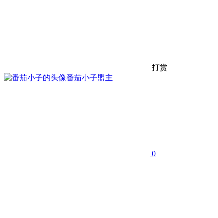
打赏
番茄小子
盟主
0