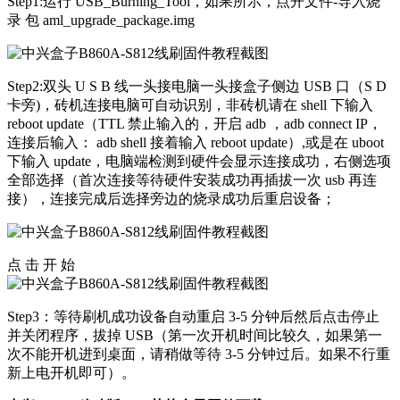
Step1:运行 USB_Burning_Tool，如果所示，点开文件-导入烧
录 包 aml_upgrade_package.img
Step2:双头 U S B 线一头接电脑一头接盒子侧边 USB 口（S D
卡旁)，砖机连接电脑可自动识别，非砖机请在 shell 下输入
reboot update（TTL 禁止输入的，开启 adb ，adb connect IP，
连接后输入： adb shell 接着输入 reboot update）,或是在 uboot
下输入 update，电脑端检测到硬件会显示连接成功，右侧选项
全部选择（首次连接等待硬件安装成功再插拔一次 usb 再连
接），连接完成后选择旁边的烧录成功后重启设备；
点 击 开 始
Step3：等待刷机成功设备自动重启 3-5 分钟后然后点击停止
并关闭程序，拔掉 USB（第一次开机时间比较久，如果第一
次不能开机进到桌面，请稍做等待 3-5 分钟过后。如果不行重
新上电开机即可）。