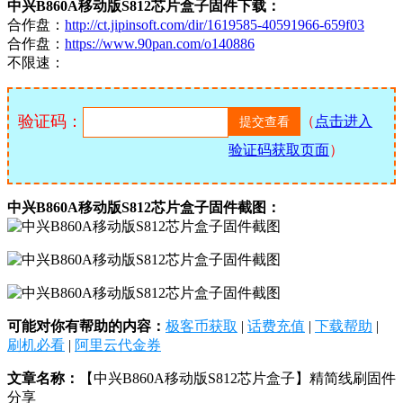
中兴B860A移动版S812芯片盒子固件下载：
合作盘：
http://ct.jipinsoft.com/dir/1619585-40591966-659f03
合作盘：
https://www.90pan.com/o140886
不限速：
验证码：
（
点击进入
验证码获取页面
）
中兴B860A移动版S812芯片盒子固件截图：
可能对你有帮助的内容：
极客币获取
|
话费充值
|
下载帮助
|
刷机必看
|
阿里云代金券
文章名称：
【中兴B860A移动版S812芯片盒子】精简线刷固件
分享