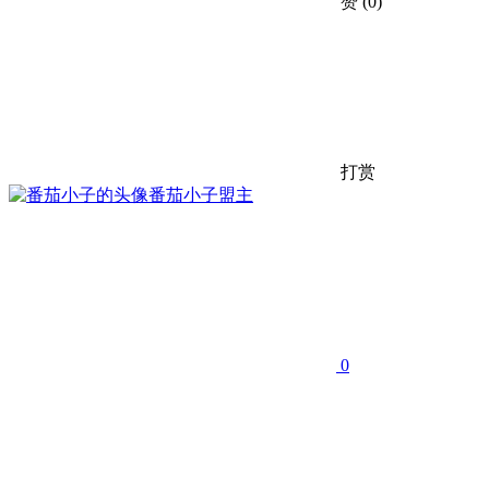
赞
(0)
打赏
番茄小子
盟主
0