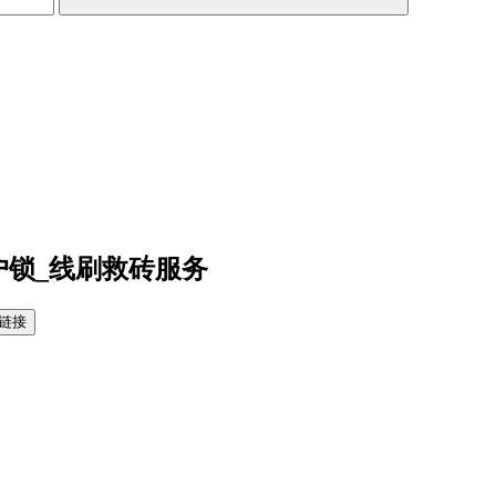
户锁_线刷救砖服务
链接