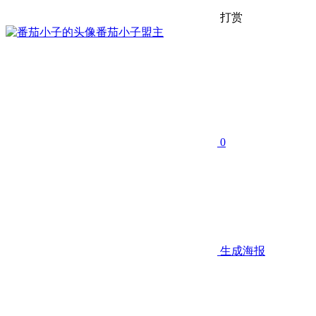
打赏
番茄小子
盟主
0
生成海报