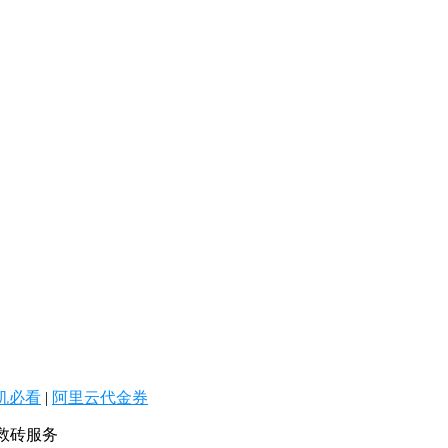
机必看
|
阿里云代金券
救砖服务