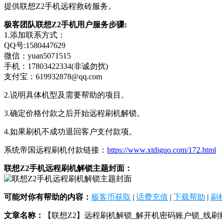
提供联想Z2手机远程救砖服务。
极客团队联想Z2手机用户服务步骤:
1.添加联系方式：
QQ号:1580447629
微信：yuan5071515
手机：17803422334(非诚勿扰)
支付宝：619932878@qq.com
2.说明具体机型及需要帮助的项目。
3.确定价格付款之后开始远程刷机解锁。
4.如果刷机不成功退回客户支付款项。
系统帝国远程刷机付款链接：
https://www.xtdiguo.com/172.html
联想Z2手机远程刷机解锁主题封面：
可能对你有帮助的内容：
极客币获取
|
话费充值
|
下载帮助
|
刷
文章名称：
【联想Z2】远程刷机解锁_解开机密码账户锁_线刷