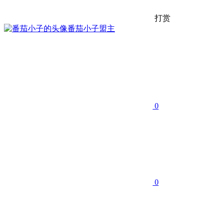
打赏
番茄小子
盟主
0
0