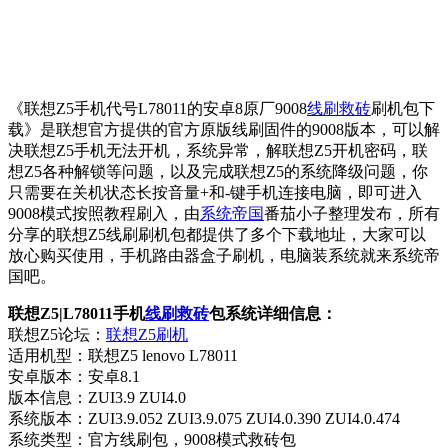
《联想Z5手机代号L78011的安卓8原厂9008
线刷救砖
刷机包下
载》是联想官方提供的官方原版线刷固件的9008版本，可以解
决联想Z5手机无法开机，系统异常，解联想Z5开机密码，联
想Z5各种解锁等问题，以及完成联想Z5的系统降级问题，你
只需要在关机状态长按音量+和-键手机连接电脑，即可进入
9008模式按照教程刷入，由
系统帝国
番茄小子整理发布，所有
分享的联想Z5线刷刷机包都提供了多个下载地址，大家可以
放心购买使用，手机路由器盒子刷机，电脑装系统就来系统帝
国吧。
联想Z5|L78011手机
线刷救砖
包系统详细信息：
联想Z5论坛：
联想Z5刷机
适用机型：联想Z5 lenovo L78011
安卓版本：安卓8.1
版本信息：ZUI3.9 ZUI4.0
系统版本：ZUI3.9.052 ZUI3.9.075 ZUI4.0.390 ZUI4.0.474
系统类型：官方线刷包，9008模式救砖包