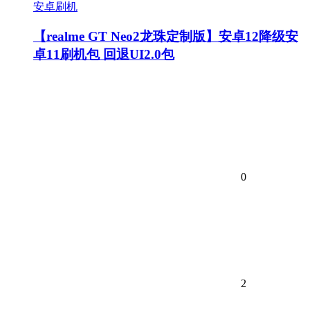
安卓刷机
【realme GT Neo2龙珠定制版】安卓12降级安
卓11刷机包 回退UI2.0包
0
2