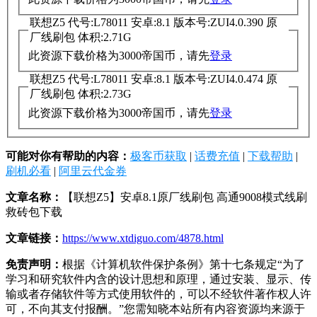
联想Z5 代号:L78011 安卓:8.1 版本号:ZUI4.0.390 原
厂线刷包 体积:2.71G
此资源下载价格为
3000
帝国币，请先
登录
联想Z5 代号:L78011 安卓:8.1 版本号:ZUI4.0.474 原
厂线刷包 体积:2.73G
此资源下载价格为
3000
帝国币，请先
登录
可能对你有帮助的内容：
极客币获取
|
话费充值
|
下载帮助
|
刷机必看
|
阿里云代金券
文章名称：
【联想Z5】安卓8.1原厂线刷包 高通9008模式线刷
救砖包下载
文章链接：
https://www.xtdiguo.com/4878.html
免责声明：
根据《计算机软件保护条例》第十七条规定“为了
学习和研究软件内含的设计思想和原理，通过安装、显示、传
输或者存储软件等方式使用软件的，可以不经软件著作权人许
可，不向其支付报酬。”您需知晓本站所有内容资源均来源于