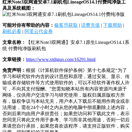
红米Note3双网通安卓7.1刷机包LineageOS14.1付费纯净版工
具及系统截图：
可能对你有帮助的内容：
极客币获取
|
话费充值
|
下载帮助
|
刷机必看
|
阿里云代金券
文章名称：
【红米Note3双网通】安卓7.1原生LineageOS14.1系
统 付费纯净版刷机包
文章链接：
https://www.xtdiguo.com/16291.html
免责声明：
根据《计算机软件保护条例》第十七条规定“为了
学习和研究软件内含的设计思想和原理，通过安装、显示、传
输或者存储软件等方式使用软件的，可以不经软件著作权人许
可，不向其支付报酬。”您需知晓本站所有内容资源均来源于
网络，仅供用户交流学习与研究使用，版权归属原版权方所
有，版权争议与本站无关，用户本人下载后不能用作商业或非
法用途，需在24个小时之内从您的电脑中彻底删除上述内容，
否则后果均由用户承担责任；如果您访问和下载此文件，表示
您同意只将此文件用于参考、学习而非其他用途，否则一切后
果请您自行承担，如果您喜欢该程序，请支持正版软件，购买