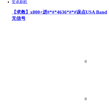
安卓刷机
【求救】x800+进#*#*4636*#*#误点USA Band
无信号
0
0