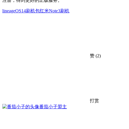
注册，得到更好的正版服务。
lineageOS14刷机包
红米Note3刷机
赞
(2)
打赏
番茄小子
盟主