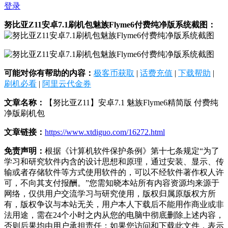
登录
努比亚Z11安卓7.1刷机包魅族Flyme6付费纯净版系统截图：
可能对你有帮助的内容：
极客币获取
|
话费充值
|
下载帮助
|
刷机必看
|
阿里云代金券
文章名称：
【努比亚Z11】安卓7.1 魅族Flyme6精简版 付费纯
净版刷机包
文章链接：
https://www.xtdiguo.com/16272.html
免责声明：
根据《计算机软件保护条例》第十七条规定“为了
学习和研究软件内含的设计思想和原理，通过安装、显示、传
输或者存储软件等方式使用软件的，可以不经软件著作权人许
可，不向其支付报酬。”您需知晓本站所有内容资源均来源于
网络，仅供用户交流学习与研究使用，版权归属原版权方所
有，版权争议与本站无关，用户本人下载后不能用作商业或非
法用途，需在24个小时之内从您的电脑中彻底删除上述内容，
否则后果均由用户承担责任；如果您访问和下载此文件，表示