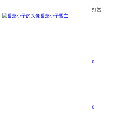
打赏
番茄小子
盟主
0
0