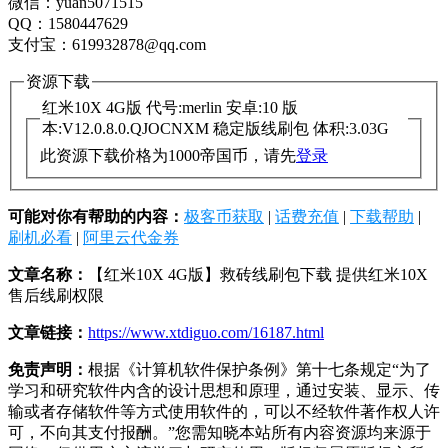
微信：yuan5071515
QQ：1580447629
支付宝：619932878@qq.com
资源下载
红米10X 4G版 代号:merlin 安卓:10 版
本:V12.0.8.0.QJOCNXM 稳定版线刷包 体积:3.03G
此资源下载价格为
1000
帝国币，请先
登录
可能对你有帮助的内容：
极客币获取
|
话费充值
|
下载帮助
|
刷机必看
|
阿里云代金券
文章名称：
【红米10X 4G版】救砖线刷包下载 提供红米10X
售后线刷权限
文章链接：
https://www.xtdiguo.com/16187.html
免责声明：
根据《计算机软件保护条例》第十七条规定“为了
学习和研究软件内含的设计思想和原理，通过安装、显示、传
输或者存储软件等方式使用软件的，可以不经软件著作权人许
可，不向其支付报酬。”您需知晓本站所有内容资源均来源于