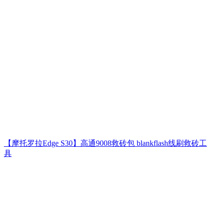
【摩托罗拉Edge S30】高通9008救砖包 blankflash线刷救砖工
具