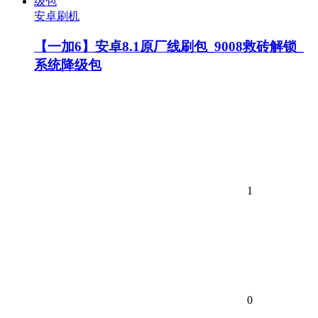
安卓刷机
【一加6】安卓8.1原厂线刷包_9008救砖解锁_
系统降级包
1
0