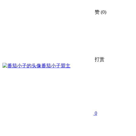
赞
(0)
打赏
番茄小子
盟主
0