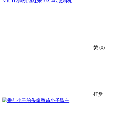
MIUI12刷机包
红米10X 4G版刷机
赞
(0)
打赏
番茄小子
盟主