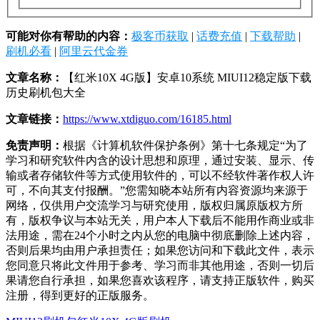
可能对你有帮助的内容：
极客币获取
|
话费充值
|
下载帮助
|
刷机必看
|
阿里云代金券
文章名称：
【红米10X 4G版】安卓10系统 MIUI12稳定版下载
历史刷机包大全
文章链接：
https://www.xtdiguo.com/16185.html
免责声明：
根据《计算机软件保护条例》第十七条规定“为了
学习和研究软件内含的设计思想和原理，通过安装、显示、传
输或者存储软件等方式使用软件的，可以不经软件著作权人许
可，不向其支付报酬。”您需知晓本站所有内容资源均来源于
网络，仅供用户交流学习与研究使用，版权归属原版权方所
有，版权争议与本站无关，用户本人下载后不能用作商业或非
法用途，需在24个小时之内从您的电脑中彻底删除上述内容，
否则后果均由用户承担责任；如果您访问和下载此文件，表示
您同意只将此文件用于参考、学习而非其他用途，否则一切后
果请您自行承担，如果您喜欢该程序，请支持正版软件，购买
注册，得到更好的正版服务。