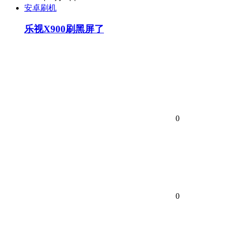
安卓刷机
乐视X900刷黑屏了
0
0