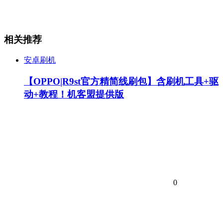
相关推荐
安卓刷机
【OPPO|R9st官方精简线刷包】含刷机工具+驱
动+教程！机客盟提供版
0