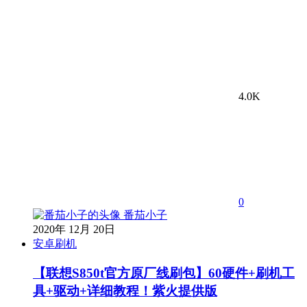
4.0K
0
番茄小子
2020年 12月 20日
安卓刷机
【联想S850t官方原厂线刷包】60硬件+刷机工
具+驱动+详细教程！紫火提供版