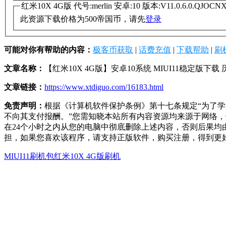
红米10X 4G版 代号:merlin 安卓:10 版本:V11.0.6.0.QJ
此资源下载价格为
500
帝国币，请先
登录
可能对你有帮助的内容：
极客币获取
|
话费充值
|
下载帮助
|
刷
文章名称：
【红米10X 4G版】安卓10系统 MIUI11稳定版下
文章链接：
https://www.xtdiguo.com/16183.html
免责声明：
根据《计算机软件保护条例》第十七条规定“为了
不向其支付报酬。”您需知晓本站所有内容资源均来源于网络
在24个小时之内从您的电脑中彻底删除上述内容，否则后果
担，如果您喜欢该程序，请支持正版软件，购买注册，得到更
MIUI11刷机包
红米10X 4G版刷机