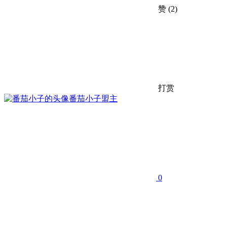
赞
(2)
打赏
番茄小子
盟主
0