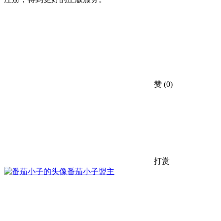
赞
(0)
打赏
番茄小子
盟主