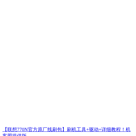
【联想770N官方原厂线刷包】刷机工具+驱动+详细教程！机
客盟提供版