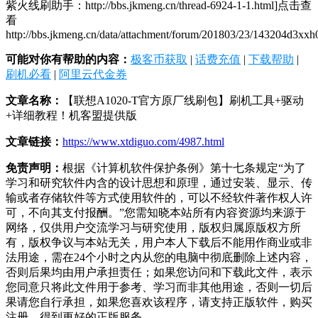
紫火线刷助手：http://bbs.jkmeng.cn/thread-6924-1-1.html]点击查
看
http://bbs.jkmeng.cn/data/attachment/forum/201803/23/143204d3xx
可能对你有帮助的内容：
极客币获取
|
话费充值
|
下载帮助
|
刷机必看
|
阿里云代金券
文章名称：
【联想A1020-T官方原厂线刷包】刷机工具+驱动
+详细教程！机客盟提供版
文章链接：
https://www.xtdiguo.com/4987.html
免责声明：
根据《计算机软件保护条例》第十七条规定“为了
学习和研究软件内含的设计思想和原理，通过安装、显示、传
输或者存储软件等方式使用软件的，可以不经软件著作权人许
可，不向其支付报酬。”您需知晓本站所有内容资源均来源于
网络，仅供用户交流学习与研究使用，版权归属原版权方所
有，版权争议与本站无关，用户本人下载后不能用作商业或非
法用途，需在24个小时之内从您的电脑中彻底删除上述内容，
否则后果均由用户承担责任；如果您访问和下载此文件，表示
您同意只将此文件用于参考、学习而非其他用途，否则一切后
果请您自行承担，如果您喜欢该程序，请支持正版软件，购买
注册，得到更好的正版服务。