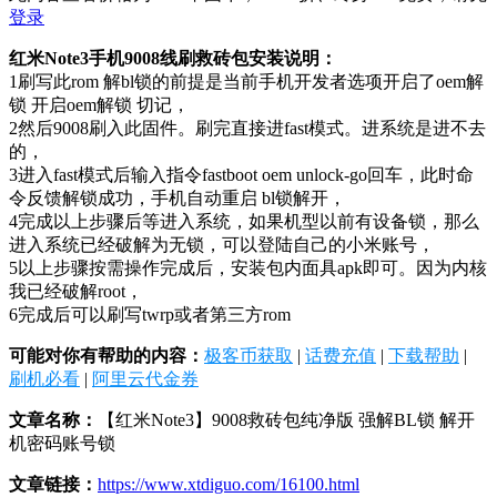
登录
红米Note3手机9008线刷救砖包安装说明：
1刷写此rom 解bl锁的前提是当前手机开发者选项开启了oem解
锁 开启oem解锁 切记，
2然后9008刷入此固件。刷完直接进fast模式。进系统是进不去
的，
3进入fast模式后输入指令fastboot oem unlock-go回车，此时命
令反馈解锁成功，手机自动重启 bl锁解开，
4完成以上步骤后等进入系统，如果机型以前有设备锁，那么
进入系统已经破解为无锁，可以登陆自己的小米账号，
5以上步骤按需操作完成后，安装包内面具apk即可。因为内核
我已经破解root，
6完成后可以刷写twrp或者第三方rom
可能对你有帮助的内容：
极客币获取
|
话费充值
|
下载帮助
|
刷机必看
|
阿里云代金券
文章名称：
【红米Note3】9008救砖包纯净版 强解BL锁 解开
机密码账号锁
文章链接：
https://www.xtdiguo.com/16100.html