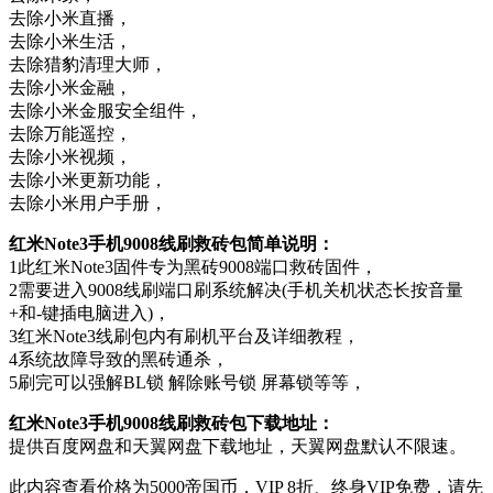
去除小米直播，
去除小米生活，
去除猎豹清理大师，
去除小米金融，
去除小米金服安全组件，
去除万能遥控，
去除小米视频，
去除小米更新功能，
去除小米用户手册，
红米Note3手机9008线刷救砖包简单说明：
1此红米Note3固件专为黑砖9008端口救砖固件，
2需要进入9008线刷端口刷系统解决(手机关机状态长按音量
+和-键插电脑进入)，
3红米Note3线刷包内有刷机平台及详细教程，
4系统故障导致的黑砖通杀，
5刷完可以强解BL锁 解除账号锁 屏幕锁等等，
红米Note3手机9008线刷救砖包下载地址：
提供百度网盘和天翼网盘下载地址，天翼网盘默认不限速。
此内容查看价格为
5000
帝国币，VIP 8折、终身VIP免费，请先