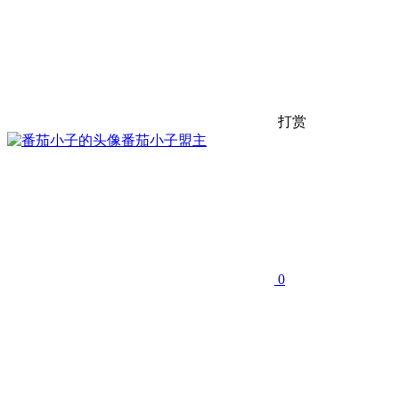
打赏
番茄小子
盟主
0