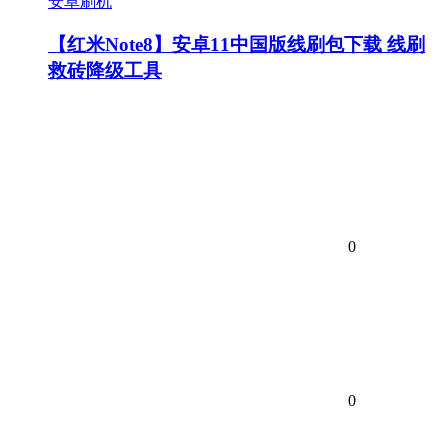
安卓刷机
【红米Note8】安卓11中国版线刷包下载 线刷
救砖降级工具
0
0