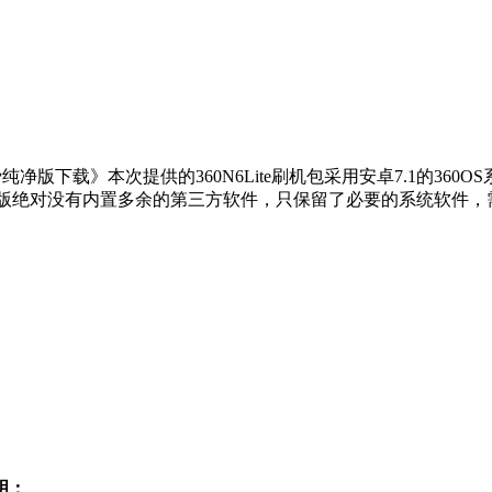
.74付费纯净版下载》本次提供的360N6Lite刷机包采用安卓7.1的36
净深度ROOT版绝对没有内置多余的第三方软件，只保留了必要的系统软
说明：