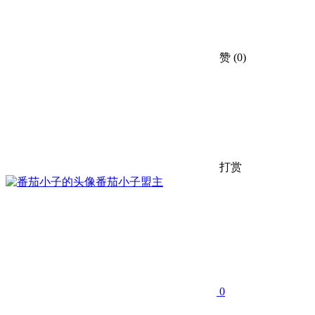
赞
(0)
打赏
番茄小子
盟主
0