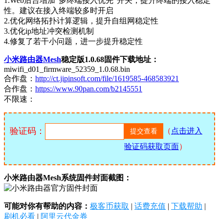
1.Web后台增加“多终端接入优先”开关，提升终端的接入稳定
性。建议在接入终端较多时开启
2.优化网络拓扑计算逻辑，提升自组网稳定性
3.优化ip地址冲突检测机制
4.修复了若干小问题，进一步提升稳定性
小米路由器Mesh
稳定版1.0.68固件下载地址：
miwifi_d01_firmware_52359_1.0.68.bin
合作盘：
http://ct.jipinsoft.com/file/1619585-468583921
合作盘：
https://www.90pan.com/b2145551
不限速：
验证码：
（
点击进入
验证码获取页面
）
小米路由器Mesh系统固件封面截图：
可能对你有帮助的内容：
极客币获取
|
话费充值
|
下载帮助
|
刷机必看
|
阿里云代金券