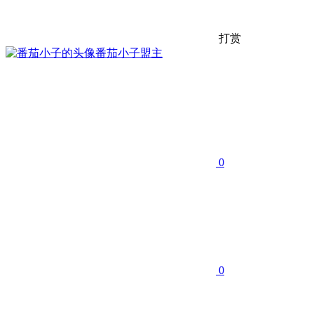
打赏
番茄小子
盟主
0
0