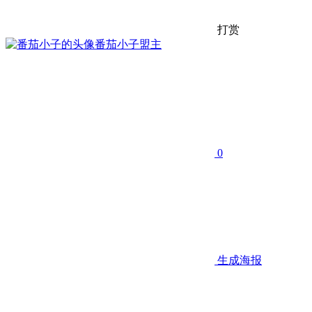
打赏
番茄小子
盟主
0
生成海报