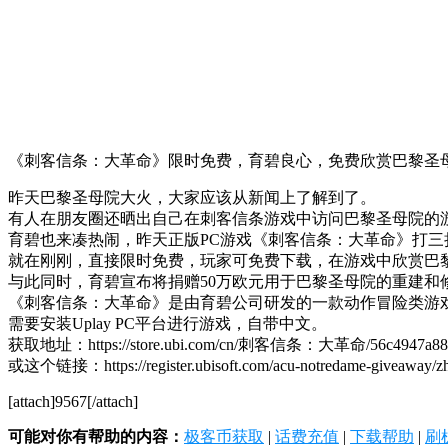
《刺客信条：大革命》限时免费，育碧良心，免费欣赏巴黎圣
昨天巴黎圣母院大火，大家应该从新闻上了解到了。
有人在朋友圈还晒出自己在刺客信条游戏中访问巴黎圣母院的
育碧也来凑热闹，昨天正版PC游戏《刺客信条：大革命》打三
就在刚刚，直接限时免费，玩家可免费下载，在游戏中欣赏巴
与此同时，育碧宣布将捐赠50万欧元用于巴黎圣母院的重建和
《刺客信条：大革命》是由育碧公司研发的一款动作冒险类游戏，
需要安装Uplay PC平台进行游戏，自带中文。
获取地址：https://store.ubi.com/cn/刺客信条：大革命/56c4947a88a7e3
或这个链接：https://register.ubisoft.com/acu-notredame-giveaway/zh-C
[attach]9567[/attach]
可能对你有帮助的内容：
极客币获取
|
话费充值
|
下载帮助
|
刷