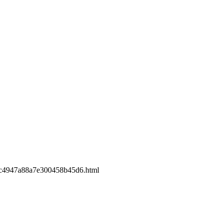
。
947a88a7e300458b45d6.html