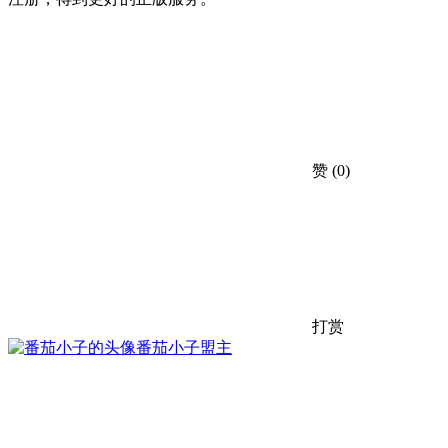
赞
(0)
打赏
番茄小子
盟主