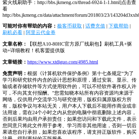
紫火线刷助手：http://bbs.jkmeng.cn/thread-6924-1-1.html]点击查
看
http://bbs.jkmeng.cn/data/attachment/forum/201803/23/143204d3xx
可能对你有帮助的内容：
极客币获取
|
话费充值
|
下载帮助
|
刷机必看
|
阿里云代金券
文章名称：
【联想A10-80HC官方原厂线刷包】刷机工具+驱
动+详细教程！机客盟提供版
文章链接：
https://www.xtdiguo.com/4985.html
免责声明：
根据《计算机软件保护条例》第十七条规定“为了
学习和研究软件内含的设计思想和原理，通过安装、显示、传
输或者存储软件等方式使用软件的，可以不经软件著作权人许
可，不向其支付报酬。”您需知晓本站所有内容资源均来源于
网络，仅供用户交流学习与研究使用，版权归属原版权方所
有，版权争议与本站无关，用户本人下载后不能用作商业或非
法用途，需在24个小时之内从您的电脑中彻底删除上述内容，
否则后果均由用户承担责任；如果您访问和下载此文件，表示
您同意只将此文件用于参考、学习而非其他用途，否则一切后
果请您自行承担，如果您喜欢该程序，请支持正版软件，购买
注册，得到更好的正版服务。