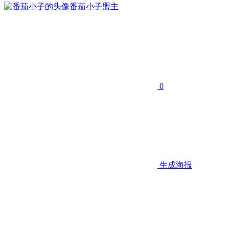
番茄小子
盟主
0
生成海报