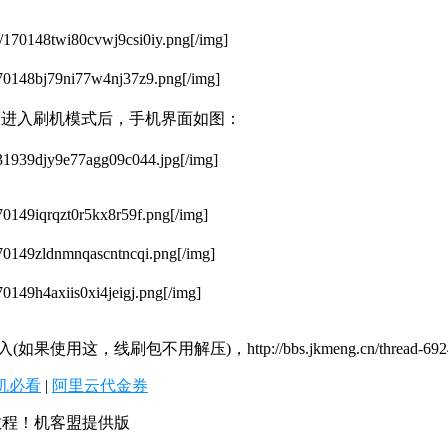
6/170148twi80cvwj9csi0iy.png[/img]
170148bj79ni77w4nj37z9.png[/img]
，进入刷机模式后，手机界面如图：
131939djy9e77agg09c044.jpg[/img]
70149iqrqzt0r5kx8r59f.png[/img]
170149zldnmnqascntncqi.png[/img]
70149h4axiis0xi4jeigj.png[/img]
ttp://bbs.jkmeng.cn/thread-6924-2-2.html]http:
机必看
|
阿里云代金券
+教程！机客盟提供版