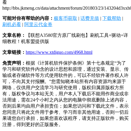
看
http://bbs.jkmeng.cn/data/attachment/forum/201803/23/143204d3xx
可能对你有帮助的内容：
极客币获取
|
话费充值
|
下载帮助
|
刷机必看
|
阿里云代金券
文章名称：
【联想A3580官方原厂线刷包】刷机工具+驱动+详
细教程！机客盟提供版
文章链接：
https://www.xtdiguo.com/4968.html
免责声明：
根据《计算机软件保护条例》第十七条规定“为了
学习和研究软件内含的设计思想和原理，通过安装、显示、传
输或者存储软件等方式使用软件的，可以不经软件著作权人许
可，不向其支付报酬。”您需知晓本站所有内容资源均来源于
网络，仅供用户交流学习与研究使用，版权归属原版权方所
有，版权争议与本站无关，用户本人下载后不能用作商业或非
法用途，需在24个小时之内从您的电脑中彻底删除上述内容，
否则后果均由用户承担责任；如果您访问和下载此文件，表示
您同意只将此文件用于参考、学习而非其他用途，否则一切后
果请您自行承担，如果您喜欢该程序，请支持正版软件，购买
注册，得到更好的正版服务。