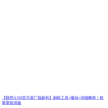
【联想A356官方原厂线刷包】刷机工具+驱动+详细教程！机
客盟提供版