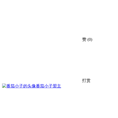
赞
(0)
打赏
番茄小子
盟主