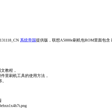
31118_CN
系统帝国
提供版，联想A5000e刷机包ROM里面包
图文教程，
附件里刷机工具的使用方法，
等。
看
h0ehxn1x4h7t.png