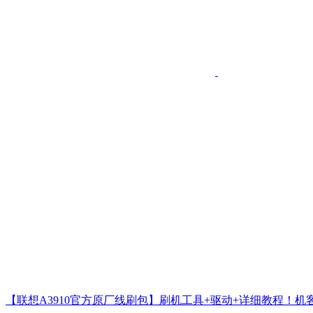
【联想A3910官方原厂线刷包】刷机工具+驱动+详细教程！机