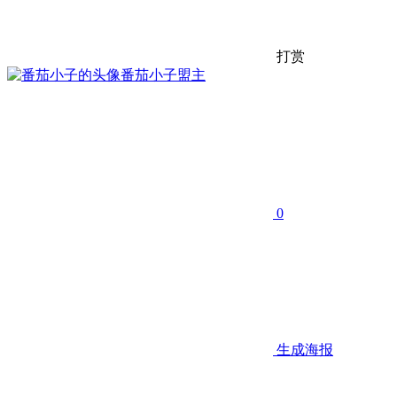
打赏
番茄小子
盟主
0
生成海报